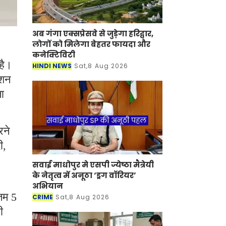
अब गंगा एक्सप्रेसवे से जुड़ेगा हरिद्वार,
लोगों को मिलेगा बेहतर फायदा और
कनेक्टिविटी
है।
HINDI NEWS
Sat,8 Aug 2026
ेशन
ा
रने
ी,
सवाई माधोपुर मे एसपी ज्येष्ठा मैत्रेयी
के नेतृत्व में अनूठा ‘ड्रग वॉरियर’
अभियान
नतम 5
CRIME
Sat,8 Aug 2026
ी