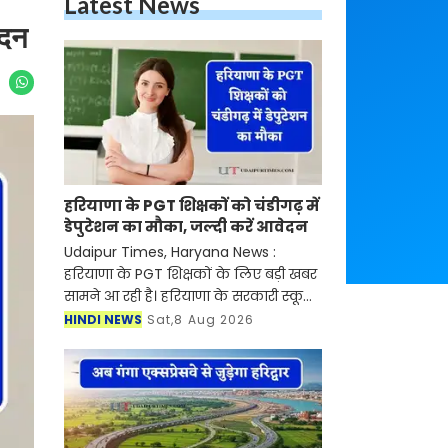
Latest News
ेदन
हरियाणा के PGT शिक्षकों को चंडीगढ़ में
डेपुटेशन का मौका, जल्दी करें आवेदन
Udaipur Times, Haryana News :
हरियाणा के PGT शिक्षकों के लिए बड़ी खबर
सामने आ रही है। हरियाणा के सरकारी स्कूलों
में कार्यरत पीजीटी (लेक्चरर) शिक्षकों के
HINDI NEWS
Sat,8 Aug 2026
लिए चंडीगढ़ शिक्षा विभाग में डेपुटेशन पर
जाने क