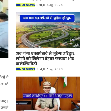
में कार्यरत पीजीटी (लेक्चरर) शिक्षकों के
HINDI NEWS
Sat,8 Aug 2026
लिए चंडीगढ़ शिक्षा विभाग में डेपुटेशन पर
जाने क
अब गंगा एक्सप्रेसवे से जुड़ेगा हरिद्वार,
लोगों को मिलेगा बेहतर फायदा और
कनेक्टिविटी
HINDI NEWS
Sat,8 Aug 2026
ाओं ने
 लगाते
ा जाए।
ा उससे