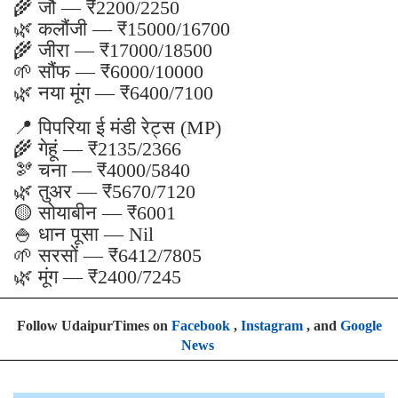
🌾 जौ — ₹2200/2250
🌿 कलौंजी — ₹15000/16700
🌾 जीरा — ₹17000/18500
🌱 सौंफ — ₹6000/10000
🌿 नया मूंग — ₹6400/7100
📍 पिपरिया ई मंडी रेट्स (MP)
🌾 गेहूं — ₹2135/2366
🫘 चना — ₹4000/5840
🌿 तुअर — ₹5670/7120
🟡 सोयाबीन — ₹6001
🍚 धान पूसा — Nil
🌱 सरसों — ₹6412/7805
🌿 मूंग — ₹2400/7245
Follow UdaipurTimes on
Facebook
,
Instagram
, and
Google
News