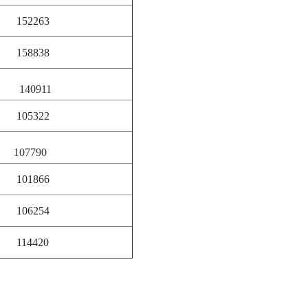
52263
58838
40911
05322
07790
01866
06254
14420