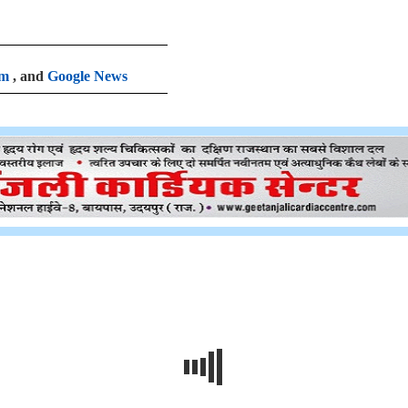
am
, and
Google News