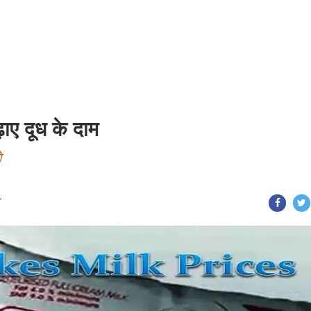
ाए दूध के दाम
े
T