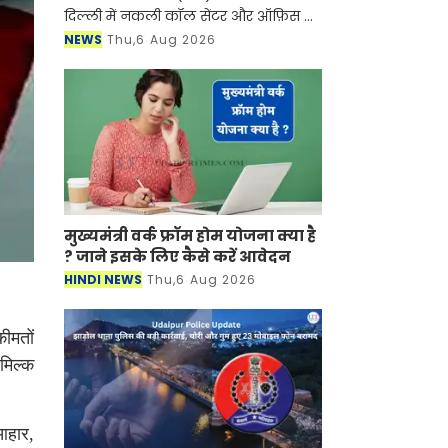
दिल्ली में नकली कॉल सेंटर और ऑफ़िस के
ज़रिए चल रहे एक बड़े इंटरनेशनल टेक-
NEWS
Thu,6 Aug 2026
सपोर्ट फ्रॉड और जबरन वसूली (extortion)
रैकेट का
मुख्यमंत्री वर्क फ्रॉम होम योजना क्या है
? जाने इसके लिए कैसे करें आवेदन
HINDI NEWS
Thu,6 Aug 2026
ीमतों
मिल्क
आहार,