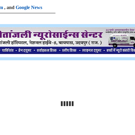
am
, and
Google News