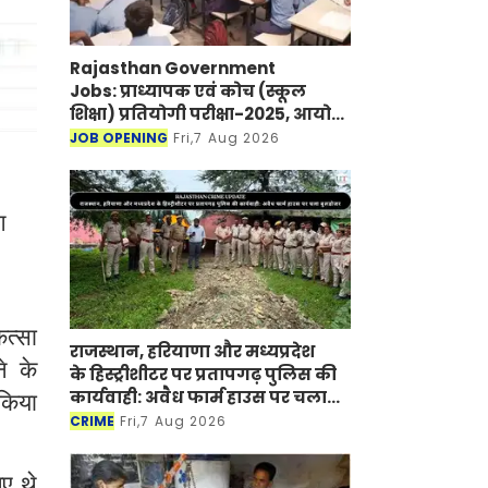
Rajasthan Government
Jobs: प्राध्यापक एवं कोच (स्कूल
शिक्षा) प्रतियोगी परीक्षा-2025, आयोग
ने जारी की हिंदी विषय की विचारित
JOB OPENING
Fri,7 Aug 2026
सूची
ग
ित्सा
राजस्थान, हरियाणा और मध्यप्रदेश
े के
के हिस्ट्रीशीटर पर प्रतापगढ़ पुलिस की
कार्यवाही: अवैध फार्म हाउस पर चला
 किया
बुलडोजर
CRIME
Fri,7 Aug 2026
ए थे