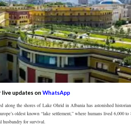
r live updates on
WhatsApp
red along the shores of Lake Ohrid in Albania has astonished historia
e Europe’s oldest known “lake settlement,” where humans lived 6,000 to
l husbandry for survival.