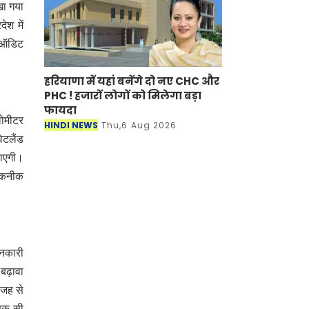
खा गया
ेश में
े ऑडिट
हरियाणा में यहां बनेंगे दो नए CHC और
PHC ! हजारों लोगों को मिलेगा बड़ा
फायदा
लोमीटर
HINDI NEWS
Thu,6 Aug 2026
ेटलैंड
जाएगी।
 तकनीक
ानकारी
 बढ़ावा
वजह से
्षक सी