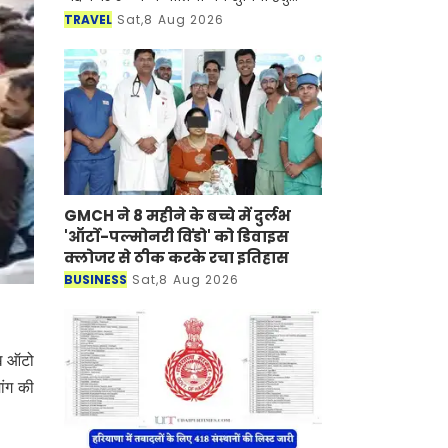
जयपुर बांद्रा टर्मिनस जयपुर साप्ताहिक
TRAVEL
Sat,8 Aug 2026
स्पेशल रेलसेवा की संचालन अवधि मे विस्त
GMCH ने 8 महीने के बच्चे में दुर्लभ
'ऑर्टो-पल्मोनरी विंडो' को डिवाइस
क्लोजर से ठीक करके रचा इतिहास
BUSINESS
Sat,8 Aug 2026
ुख ऑटो
ांग की