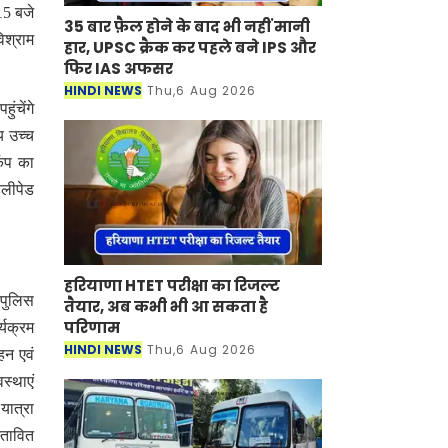
15 बजे
35 बार फ़ैल होने के बाद भी नहीं मानी
िश्राम
हार, UPSC क्रैक कर पहले बने IPS और
फिर IAS अफसर
HINDI NEWS
Thu,6 Aug 2026
ुंचेंगे
य उच्च
ैंप का
ेलीपेड
हरियाणा HTET परीक्षा का रिजल्ट
 पुलिस
तैयार, अब कभी भी आ सकता है
परिणाम
्यक्रम
HINDI NEWS
Thu,6 Aug 2026
हन एवं
स्थाएं
यात्रा
स्तावित