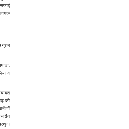
फ-सफाई
 सहायक
 ग्राम
पाड़ा,
लिया व
पंचायत
गढ़ की
ामीणों
संसदीय
अरथुना