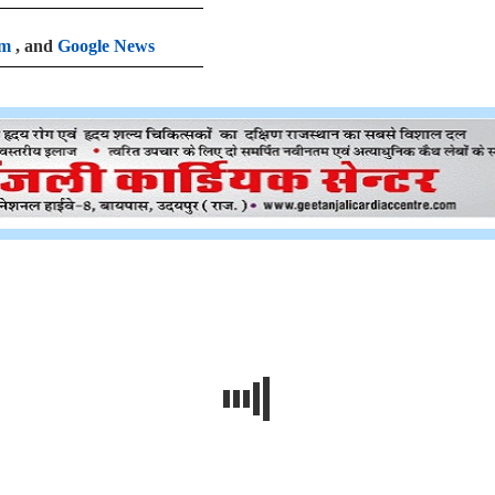
am
, and
Google News