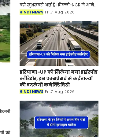
बड़ी खुशखबरी आई है। दिल्ली-NCR में आने
वाले सालों में परिवहन व्यवस्था में बड़ा
HINDI NEWS
Fri,7 Aug 2026
बदलाव देखने को मिलेगा। मेट्रो और नमो
भारत रेल नेटवर्
हरियाणा-UP को मिलेगा नया हाईस्पीड
कॉरिडोर, इस एक्सप्रेसवे से कई राज्यों
की बदलेगी कनेक्टिविटी
HINDI NEWS
Fri,7 Aug 2026
धिकारी
यों को