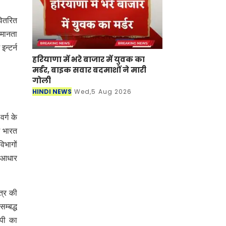
वितरित
समानता
न्टर्न
हरियाणा में भरे बाजार में युवक का
मर्डर, बाइक सवार बदमाशों ने मारी
गोली
HINDI NEWS
Wed,5 Aug 2026
र्ग के
ं भारत
िभागों
जनआधार
त्र की
म्बद्ध
ओपी का