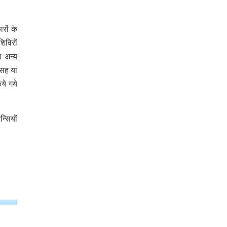
रों के
िविरों
ा अन्य
ससह या
ये गये
्सियों