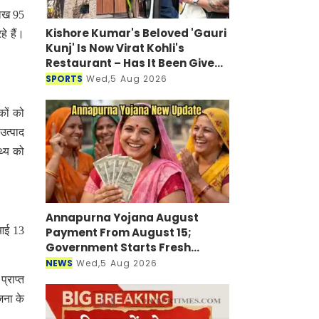
लाख 95
Kishore Kumar's Beloved 'Gauri
े हैं।
Kunj' Is Now Virat Kohli's
Restaurant – Has It Been Given
a New Look?
SPORTS
Wed,5 Aug 2026
कों को
उत्पाद
थ्य को
Annapurna Yojana August
 आई 13
Payment From August 15;
Government Starts Fresh
Verification Drive
NEWS
Wed,5 Aug 2026
्राप्त
जना के