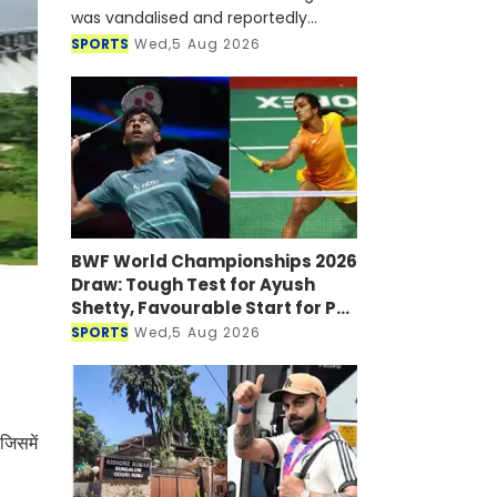
was vandalised and reportedly
targeted with a petrol bomb shortly
SPORTS
Wed,5 Aug 2026
after he joined a virtual press
conference alongside Sheikh Hasi
BWF World Championships 2026
Draw: Tough Test for Ayush
Shetty, Favourable Start for PV
Sindhu
SPORTS
Wed,5 Aug 2026
जिसमें