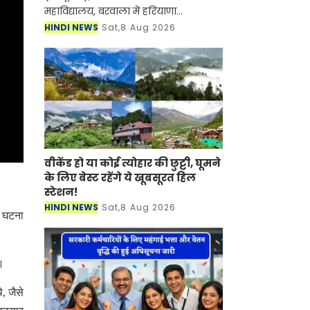
महाविद्यालय, बरवाला में हरियाणा
अभिलेखागार विभाग, पंचकूला द्वारा 17
HINDI NEWS
Sat,8 Aug 2026
जुलाई से आयोजित ऐतिहासिक अभिलेखागार
प्रदर्शनी का शनिवार
वीकेंड हो या कोई त्योहार की छुट्टी, घूमने
के लिए बेस्ट रहेंगे ये खूबसूरत हिल
स्टेशन!
HINDI NEWS
Sat,8 Aug 2026
। घटना
या।
, जैसे