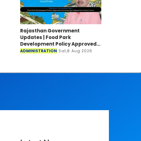
Rajasthan Government
Updates | Food Park
Development Policy Approved;
Boosting Agro Industries in
ADMINISTRATION
Sat,8 Aug 2026
Rural Areas