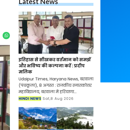
Latest News
इतिहास से सीखकर वर्तमान को समझें
और भविष्य की कल्पना करें : प्रदीप
मलिक
Udaipur Times, Haryana News, बरवाला
(पंचकूला), 8 अगस्त : राजकीय स्नातकोत्तर
महाविद्यालय, बरवाला में हरियाणा
अभिलेखागार विभाग, पंचकूला द्वारा 17
HINDI NEWS
Sat,8 Aug 2026
जुलाई से आयोजित ऐतिहासिक अभिलेखागार
प्रदर्शनी का शनिवार