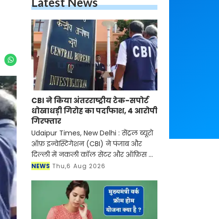
Latest News
CBI ने किया अंतरराष्ट्रीय टेक-सपोर्ट
धोखाधड़ी गिरोह का पर्दाफाश, 4 आरोपी
गिरफ्तार
Udaipur Times, New Delhi : सेंट्रल ब्यूरो
ऑफ़ इन्वेस्टिगेशन (CBI) ने पंजाब और
दिल्ली में नकली कॉल सेंटर और ऑफ़िस के
ज़रिए चल रहे एक बड़े इंटरनेशनल टेक-
NEWS
Thu,6 Aug 2026
सपोर्ट फ्रॉड और जबरन वसूली (extortion)
रैकेट का