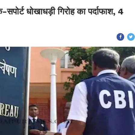
क-सपोर्ट धोखाधड़ी गिरोह का पर्दाफाश, 4