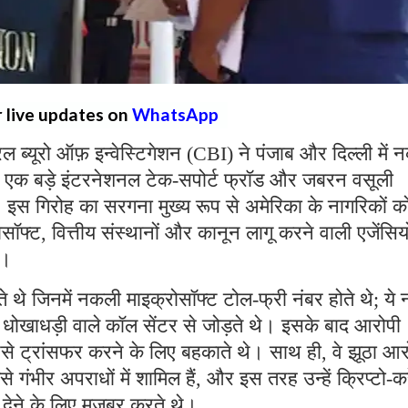
r live updates on
WhatsApp
्रल ब्यूरो ऑफ़ इन्वेस्टिगेशन (CBI) ने पंजाब और दिल्ली में
 एक बड़े इंटरनेशनल टेक-सपोर्ट फ्रॉड और जबरन वसूली
ै। इस गिरोह का सरगना मुख्य रूप से अमेरिका के नागरिकों क
्ट, वित्तीय संस्थानों और कानून लागू करने वाली एजेंसियो
थे।
ते थे जिनमें नकली माइक्रोसॉफ्ट टोल-फ्री नंबर होते थे; ये 
रहे धोखाधड़ी वाले कॉल सेंटर से जोड़ते थे। इसके बाद आरोपी
पैसे ट्रांसफर करने के लिए बहकाते थे। साथ ही, वे झूठा आ
ैसे गंभीर अपराधों में शामिल हैं, और इस तरह उन्हें क्रिप्टो-कर
ी देने के लिए मजबूर करते थे।