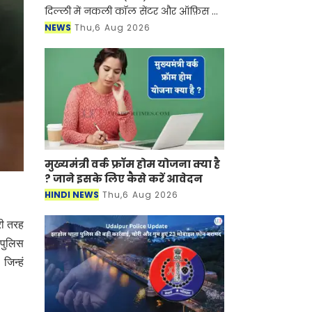
दिल्ली में नकली कॉल सेंटर और ऑफ़िस के
ज़रिए चल रहे एक बड़े इंटरनेशनल टेक-
NEWS
Thu,6 Aug 2026
सपोर्ट फ्रॉड और जबरन वसूली (extortion)
रैकेट का
मुख्यमंत्री वर्क फ्रॉम होम योजना क्या है
? जाने इसके लिए कैसे करें आवेदन
HINDI NEWS
Thu,6 Aug 2026
ुरी तरह
 पुलिस
जिन्हं