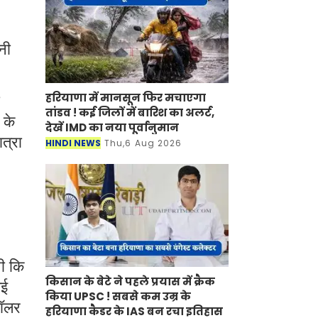
नी
हरियाणा में मानसून फिर मचाएगा
तांडव ! कई जिलों में बारिश का अलर्ट,
 के
देखें IMD का नया पूर्वानुमान
ात्रा
HINDI NEWS
Thu,6 Aug 2026
थी कि
किसान के बेटे ने पहले प्रयास में क्रैक
गई
किया UPSC ! सबसे कम उम्र के
डॉलर
हरियाणा कैडर के IAS बन रचा इतिहास