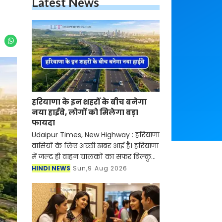
Latest News
हरियाणा के इन शहरों के बीच बनेगा
नया हाईवे, लोगों को मिलेगा बड़ा
फायदा
Udaipur Times, New Highway : हरियाणा
वासियों के लिए अच्छी खबर आई है। हरियाणा
में जल्द ही वाहन चालकों का सफर बिल्कुल
आसान होने वाला है। NHAI ने गुरुग्राम और
HINDI NEWS
Sun,9 Aug 2026
झज्जर को जोड़ने के लिए नए हाईवे के
निर्माण