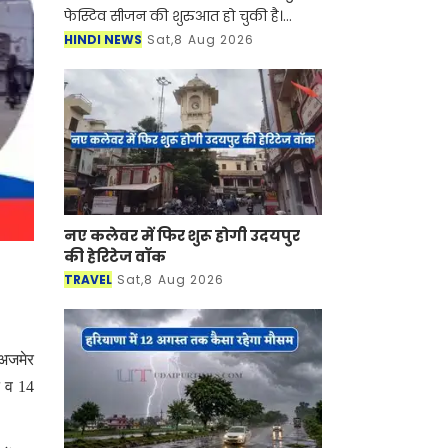
फेस्टिव सीजन की शुरुआत हो चुकी है।
सुहागिन महिलाएं हो या फिर कुंवारी
HINDI NEWS
Sat,8 Aug 2026
लड़कियां किसी ना किसी मौके पर साड़ियां
बड़े शौक से पहनती हैं। स
नए कलेवर में फिर शुरू होगी उदयपुर
की हेरिटेज वॉक
TRAVEL
Sat,8 Aug 2026
 अजमेर
न व 14