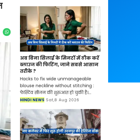
न
अब बिना सिलाई के मिनटों में ठीक करें
ब्लाउज की फिटिंग, जाने सबसे आसान
तरीके ?
Hacks to fix wide unmanageable
blouse neckline without stitching :
फेस्टिव सीजन की शुरुआत हो चुकी है।
सुहागिन महिलाएं हो या फिर कुंवारी
HINDI NEWS
Sat,8 Aug 2026
लड़कियां किसी ना किसी मौके पर साड़ियां
बड़े शौक से पहनती हैं। स