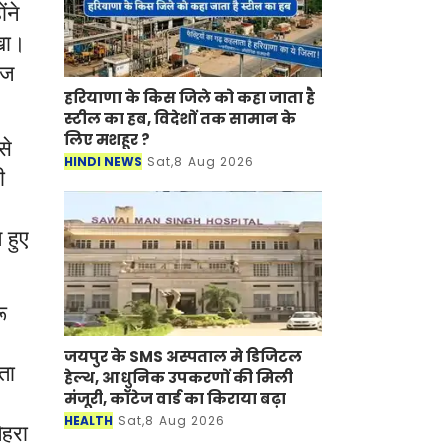
ंने
रखा।
हज
हरियाणा के किस जिले को कहा जाता है
स्टील का हब, विदेशों तक सामान के
लिए मशहूर ?
से
HINDI NEWS
Sat,8 Aug 2026
ी
 हुए
ू
जयपुर के SMS अस्पताल मे डिजिटल
ता
हेल्थ, आधुनिक उपकरणों की मिली
मंजूरी, कॉटेज वार्ड का किराया बढ़ा
HEALTH
Sat,8 Aug 2026
ेहरा