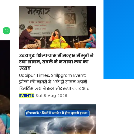
उदयपुर: शिल्पग्राम में मल्हार में सुरों ने
रचा सावन, तबले ने जगाया लय का
उत्सव
Udaipur Times, Shilpgram Event:
झीलों की नागरी मे भले ही सावन अपनी
रिमझिम लय से रूठा और रूखा नजर आया
लेकिन शिल्पग्राम स्थित दर्पण सभागार मे
EVENTS
Sat,8 Aug 2026
सुरों की अपनी ऋतु हौले से आकार ले रही
थी। जिसमें कहीं राग म