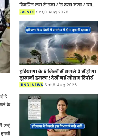
रिमझिम लय से रूठा और रूखा नजर आया
लेकिन शिल्पग्राम स्थित दर्पण सभागार मे
EVENTS
Sat,8 Aug 2026
सुरों की अपनी ऋतु हौले से आकार ले रही
थी। जिसमें कहीं राग म
हरियाणा के 5 जिलों में अगले 3 में होगा
तूफ़ानी हमला ! देखें नई मौसम रिपोर्ट
HINDI NEWS
Sat,8 Aug 2026
गई है।
मले के
उन्हें
 हुगली