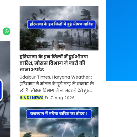
हरियाणा के इन जिलों में हुई भीषण
बारिश, मौसम विभाग ने जारी की
ताजा अपडेट
Udaipur Times, Haryana Weather :
हरियाणा में मौसम ने पूरी तरह से करवट ले
ली है। मौसम विभाग ने जानकारी देते हुए
बताया की प्रदेश में मानसून एक बार फिर
HINDI NEWS
Fri,7 Aug 2026
एक्टिव हो गया है। जिसके चलते गुरुग्राम,
रेवाड़ी, फ