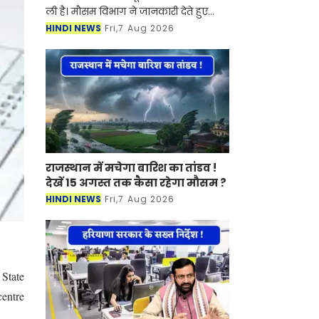
ली है। मौसम विभाग ने जानकारी देते हुए
बताया की प्रदेश में मानसून एक बार फिर
HINDI NEWS
Fri,7 Aug 2026
एक्टिव हो गया है। जिसके चलते गुरुग्राम,
रेवाड़ी, फ
राजस्थान में मचेगा बारिश का तांडव !
देखें 15 अगस्त तक कैसा रहेगा मौसम ?
HINDI NEWS
Fri,7 Aug 2026
 State
centre