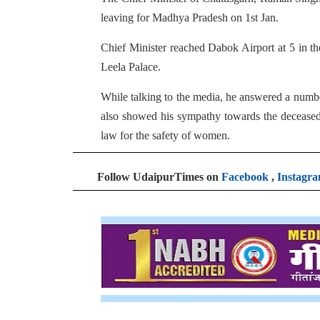
leaving for Madhya Pradesh on 1st Jan.
Chief Minister reached Dabok Airport at 5 in th
Leela Palace.
While talking to the media, he answered a numbe
also showed his sympathy towards the deceased i
law for the safety of women.
Follow UdaipurTimes on
Facebook
,
Instagr