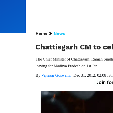
Home
News
Chattisgarh CM to ce
The Chief Minister of Chattisgarh, Raman Singh v
leaving for Madhya Pradesh on 1st Jan.
By
Vajrasar Goswami
|
Dec 31, 2012, 02:08 IS
Join fo