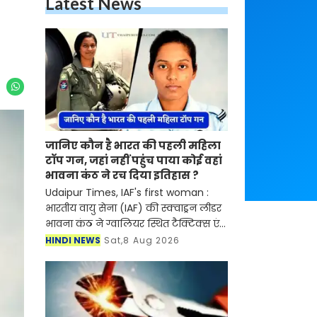
Latest News
जानिए कौन है भारत की पहली महिला
टॉप गन, जहां नहीं पहुंच पाया कोई वहां
भावना कंठ ने रच दिया इतिहास ?
Udaipur Times, IAF's first woman :
भारतीय वायु सेना (IAF) की स्क्वाड्रन लीडर
भावना कंठ ने ग्वालियर स्थित टैक्टिक्स एंड
एयर कॉम्बैट डेवलपमेंट एस्टैब्लिशमेंट
HINDI NEWS
Sat,8 Aug 2026
(टीएसीडीई) में प्रतिष्ठित फाइटर कॉम्बैट लीड