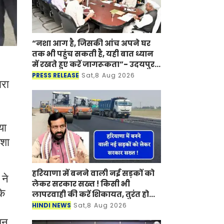
“नशा आग है, जिसकी आंच अपने घर
तक भी पहुंच सकती है, यही बात ध्यान
में रखते हुए करें जागरूकता”- उदयपुर
में राज्यपाल के निर्देश
PRESS RELEASE
Sat,8 Aug 2026
ारा
या
ेशा
हरियाणा में बनने वाली नई सड़कों को
ने
लेकर सरकार सख्त ! किसी भी
के
लापरवाही की करें शिकायत, तुरंत होगी
कार्रवाई
HINDI NEWS
Sat,8 Aug 2026
शन,