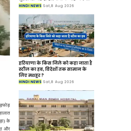
बाल विकास विभाग (WCD) द्वारा महिला
HINDI NEWS
Sat,8 Aug 2026
पर्यवेक्षक (Female Supervisor) के 108
पद स्थानांतरण/प्रतिनियुक्ति के
हरियाणा के किस जिले को कहा जाता है
स्टील का हब, विदेशों तक सामान के
लिए मशहूर ?
HINDI NEWS
Sat,8 Aug 2026
ड़फोड़
 हालात
़ा) के
दूर और