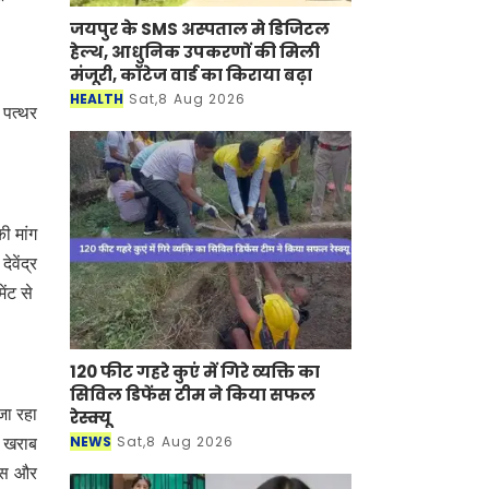
जयपुर के SMS अस्पताल मे डिजिटल
हेल्थ, आधुनिक उपकरणों की मिली
मंजूरी, कॉटेज वार्ड का किराया बढ़ा
HEALTH
Sat,8 Aug 2026
 पत्थर
ी मांग
वेंद्र
ेंट से
120 फीट गहरे कुएं में गिरे व्यक्ति का
सिविल डिफेंस टीम ने किया सफल
जा रहा
रेस्क्यू
NEWS
Sat,8 Aug 2026
ल खराब
ोनस और