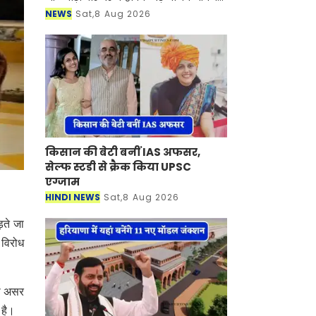
के लिए अत्यंत आवश्यक हैं। पेड़ हमें करोड़ों
NEWS
Sat,8 Aug 2026
रुपये मूल्य की ऑक्सीजन उपलब्ध कराने के
साथ-स
किसान की बेटी बनीं IAS अफसर,
सेल्फ स्टडी से क्रैक किया UPSC
एग्जाम ​​​​​​​
HINDI NEWS
Sat,8 Aug 2026
़ते जा
 विरोध
धा असर
 है।