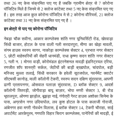
तथा 26 नए केस संक्रमित पाए गए है जबकि ग्रामीण क्षेत्र से 7 कोरोना
पॉजिटिव मिले है जिनमे से 2 क्लोज कांटेक्ट तथा 5 नए केस संक्रमित पाए गए
है। इस तरह आज कुल कोरोना पॉजिटिव मे से 2 कोरोना वौरियर्स, 21 क्लोज
कांटेक्ट तथा 31 नए केस संक्रमित पाए गए है ।
इन क्षेत्रो से पाए गए कोरोना पॉजिटिव
नेबड़ा चौक सवीना, आकार काम्प्लेक्स शांति नगर यूनिवर्सिटी रोड, खेरवाड़ा
सिंधी बाजार, होटल के पास वाली गली सरदारपुरा, मीणा का खेड़ा मावली,
संगम हाउस स्वरुप सागर, नाकोड़ा काम्प्लेक्स सेक्टर 4, प्रभात नगर सेक्टर
5, छोटी माहेश्वरियों की सेहरी धानमंडी, राधा कृष्णा सदन शांति नगर सेक्टर
5, गली न. 1 मोगरा वाड़ी, कोरोमंडल इंटरनेशनल मादड़ी इंडस्ट्रियल एरिया,
रणजीत शॉप शास्त्री सर्कल, जेठीयों की बाड़ी ब्रह्मपोल, चांदपोल, बड़ी
मस्जिद मुल्ला तलाई, सिंधी सरकार के हवेली सूरजपोल, गवर्नमेंट क्वार्टर
सीएचसी कानोड़, माली कॉलोनी टेकरी, स्वरुप सदन दक्षिण सुंदरवास, आपणी
ढाणी प्रतापनगर, ओसवाल पलाज़ा सुंदरवास, D ब्लॉक सेक्टर 9, आदर्श
कॉलोनी तितरड़ी, जोगीवाड़ा बापू बाज़ार, भोपा मगरी सेक्टर 3, बी रोड
भूपालपुरा, ओगणा झाड़ोल, बूझड़ा नाई, गंगोत्री गेस्ट हाउस अशोका सिनेमा के
पास, अग्रसेन नगर उदियापोल, लव कुश होटल के पास कलाजी गोराजी,
आंबेनगर हवा मगरी गोवर्धन विलास, ई ब्लॉक सेक्टर 14, टेकरी चौराहा, साई
अपार्टमेंट आरकेपुरम, गणपति विहार चिराग काम्प्लेक्स, पानेरियों की मादड़ी, ई