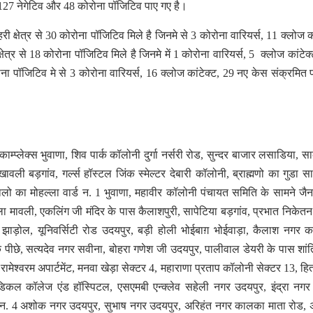
 से 1127 नेगेटिव और 48 कोरोना पॉजिटिव पाए गए है।
हरी क्षेत्र से 30 कोरोना पॉजिटिव मिले है जिनमे से 3 कोरोना वारियर्स, 11 क्लोज क
त्र से 18 कोरोना पॉजिटिव मिले है जिनमे में 1 कोरोना वारियर्स, 5 क्लोज कांटेक
पॉजिटिव मे से 3 कोरोना वारियर्स, 16 क्लोज कांटेक्ट, 29 नए केस संक्रमित 
्प्लेक्स भुवाणा, शिव पार्क कॉलोनी दुर्गा नर्सरी रोड, सुन्दर बाजार लसाडिया, स
वली बड़गांव, गर्ल्स हॉस्टल जिंक स्मेल्टर देबारी कॉलोनी, ब्राह्मणो का गुडा सा
लो का मोहल्ला वार्ड न. 1 भुवाणा, महावीर कॉलोनी पंचायत समिति के सामने जैन
ला मावली, एकलिंग जी मंदिर के पास कैलाशपुरी, सापेटिया बड़गांव, प्रभात निकेतन
 झाड़ोल, यूनिवर्सिटी रोड उदयपुर, बड़ी होली भोईबाग़ भोईवाड़ा, कैलाश नगर 
े पीछे, सत्यदेव नगर सवीना, बोहरा गणेश जी उदयपुर, पालीवाल डेयरी के पास शां
ामेश्वरम अपार्टमेंट, मनवा खेड़ा सेक्टर 4, महाराणा प्रताप कॉलोनी सेक्टर 13, हि
ेडिकल कॉलेज एंड हॉस्पिटल, एसएमबी एन्क्लेव सहेली नगर उदयपुर, इंद्रा नगर 
रोड न. 4 अशोक नगर उदयपुर, सुभाष नगर उदयपुर, अरिहंत नगर कालका माता रोड, 