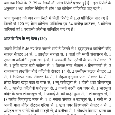
अब तक जिले के 2139 व्यक्तियों की जांच रिपोर्ट प्राप्त हुई है। इस रिपोर्ट के
अनुसार 1981 व्यक्ति नेगेटिव है और 158 कोरोना पॉजिटिव पाए गए है।
आज गुरुवार को अब तक जिले में मिली रिपोर्ट में 158 पॉजिटिव पाए गए है।
जिनमे से 120 नए केस कोरोना पॉजिटिव एवं 34 क्लोज़ कांटेक्ट, 3 कोरोना
वारियर्स एवं 1 प्रवासी कोरोना पॉजिटिव पाए गए है।
आज के दिन के नए केस (120)
पहली रिपोर्ट में 46 नए केस सामने आये है जिनमे से 1 इंद्रप्रस्थ कॉलोनी सीए
सर्कल सेक्टर 14 से, 1 झाड़ोल सराड़ा से, 1 पाठों की मगरी सेवाश्रम से, 1
एकलव्य कॉलोनी मुल्ला तलाई से, 1 अरावली गैस एजेंसी के सामने सेक्टर 13
से, 1 कृषि उपज मंडी सवीना से, 1 तिलक नगर सेक्टर 3 हिरणमगरी से, 3
राजस्थान हाउसिंग बोर्ड कॉलोनी सेक्टर 14 से, 2 एमवीएम स्कूल सेक्टर 13
से, 1 कैपिटल टावर सेक्टर 14 से, 1 नेहला हनुमान फला सेक्टर 14 से, 1
छोटा बेदला खेड़ा माता के पास से, 1 न्यू फतेहपुरा से, 1 होली थड़ा शोभागपुरा
से, 1 खारोल कॉलोनी फतेहपुरा से, 2 कच्ची बस्ती रूप नगर से, 1 चारभुजा
मंदिर के पास शोभागपुरा से, 1 धाबाई जी की बाड़ी पुला से, 1 शोभागपुरा से, 1
D ब्लॉक चित्रकूट नगर से, 1 D ब्लॉक सेक्टर 9 उदयपुर से, 1 गली न. 2
आवरी माता मंदिर सेंट्रल एरिया से, 1 पूजा नगर हिरणमगरी सेक्टर 4 से, 1
अरिहंत नगर पानेरियों की मादड़ी से, 4 बलीचा से, 1 गोवर्धन विलास थाना का