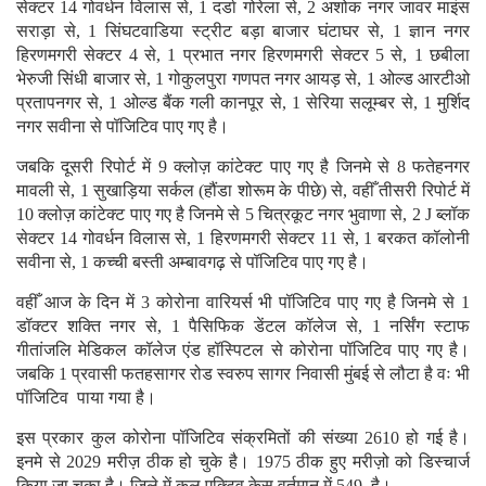
सेक्टर 14 गोवर्धन विलास से, 1 दर्डा गोरेला से, 2 अशोक नगर जावर माइंस
सराड़ा से, 1 सिंघटवाडिया स्ट्रीट बड़ा बाजार घंटाघर से, 1 ज्ञान नगर
हिरणमगरी सेक्टर 4 से, 1 प्रभात नगर हिरणमगरी सेक्टर 5 से, 1 छबीला
भेरुजी सिंधी बाजार से, 1 गोकुलपुरा गणपत नगर आयड़ से, 1 ओल्ड आरटीओ
प्रतापनगर से, 1 ओल्ड बैंक गली कानपूर से, 1 सेरिया सलूम्बर से, 1 मुर्शिद
नगर सवीना से पॉजिटिव पाए गए है।
जबकि दूसरी रिपोर्ट में 9 क्लोज़ कांटेक्ट पाए गए है जिनमे से 8 फतेहनगर
मावली से, 1 सुखाड़िया सर्कल (हौंडा शोरूम के पीछे) से, वहीँ तीसरी रिपोर्ट में
10 क्लोज़ कांटेक्ट पाए गए है जिनमे से 5 चित्रकूट नगर भुवाणा से, 2 J ब्लॉक
सेक्टर 14 गोवर्धन विलास से, 1 हिरणमगरी सेक्टर 11 से, 1 बरकत कॉलोनी
सवीना से, 1 कच्ची बस्ती अम्बावगढ़ से पॉजिटिव पाए गए है।
वहीँ आज के दिन में 3 कोरोना वारियर्स भी पॉजिटिव पाए गए है जिनमे से 1
डॉक्टर शक्ति नगर से, 1 पैसिफिक डेंटल कॉलेज से, 1 नर्सिंग स्टाफ
गीतांजलि मेडिकल कॉलेज एंड हॉस्पिटल से कोरोना पॉजिटिव पाए गए है।
जबकि 1 प्रवासी फतहसागर रोड स्वरुप सागर निवासी मुंबई से लौटा है वः भी
पॉजिटिव पाया गया है।
इस प्रकार कुल कोरोना पॉजिटिव संक्रमितों की संख्या 2610 हो गई है।
इनमे से 2029 मरीज़ ठीक हो चुके है। 1975 ठीक हुए मरीज़ो को डिस्चार्ज
किया जा चूका है। जिले में कुल एक्टिव केस वर्तमान में 549 है।