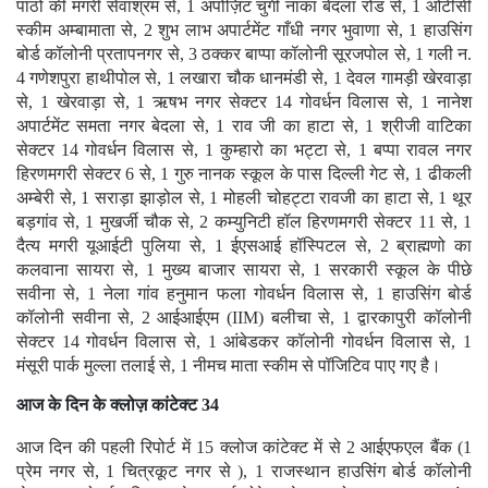
पाठों की मगरी सेवाश्रम से, 1 अपोज़िट चुंगी नाका बेदला रोड से, 1 ओटीसी
स्कीम अम्बामाता से, 2 शुभ लाभ अपार्टमेंट गाँधी नगर भुवाणा से, 1 हाउसिंग
बोर्ड कॉलोनी प्रतापनगर से, 3 ठक्कर बाप्पा कॉलोनी सूरजपोल से, 1 गली न.
4 गणेशपुरा हाथीपोल से, 1 लखारा चौक धानमंडी से, 1 देवल गामड़ी खेरवाड़ा
से, 1 खेरवाड़ा से, 1 ऋषभ नगर सेक्टर 14 गोवर्धन विलास से, 1 नानेश
अपार्टमेंट समता नगर बेदला से, 1 राव जी का हाटा से, 1 श्रीजी वाटिका
सेक्टर 14 गोवर्धन विलास से, 1 कुम्हारो का भट्टा से, 1 बप्पा रावल नगर
हिरणमगरी सेक्टर 6 से, 1 गुरु नानक स्कूल के पास दिल्ली गेट से, 1 ढीकली
अम्बेरी से, 1 सराड़ा झाड़ोल से, 1 मोहली चोहट्टा रावजी का हाटा से, 1 थूर
बड़गांव से, 1 मुखर्जी चौक से, 2 कम्युनिटी हॉल हिरणमगरी सेक्टर 11 से, 1
दैत्य मगरी यूआईटी पुलिया से, 1 ईएसआई हॉस्पिटल से, 2 ब्राह्मणो का
कलवाना सायरा से, 1 मुख्य बाजार सायरा से, 1 सरकारी स्कूल के पीछे
सवीना से, 1 नेला गांव हनुमान फला गोवर्धन विलास से, 1 हाउसिंग बोर्ड
कॉलोनी सवीना से, 2 आईआईएम (IIM) बलीचा से, 1 द्वारकापुरी कॉलोनी
सेक्टर 14 गोवर्धन विलास से, 1 आंबेडकर कॉलोनी गोवर्धन विलास से, 1
मंसूरी पार्क मुल्ला तलाई से, 1 नीमच माता स्कीम से पॉजिटिव पाए गए है।
आज के दिन के क्लोज़ कांटेक्ट 34
आज दिन की पहली रिपोर्ट में 15 क्लोज कांटेक्ट में से 2 आईएफएल बैंक (1
प्रेम नगर से, 1 चित्रकूट नगर से ), 1 राजस्थान हाउसिंग बोर्ड कॉलोनी