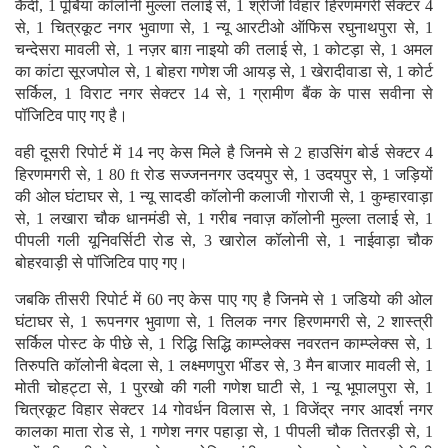
कैदी, 1 पूर्बिया कॉलोनी मुल्ला तलाई से, 1 श्रीजी विहार हिरणमगरी सेक्टर 4
से, 1 चित्रकूट नगर भुवाणा से, 1 न्यू आरटीओ ऑफिस रघुनाथपुरा से, 1
चन्देसरा मावली से, 1 नज़र बाग़ नाइयो की तलाई से, 1 कोटड़ा से, 1 अमल
का कांटा सूरजपोल से, 1 बोहरा गणेश जी आयड़ से, 1 खेरादीवाडा से, 1 कोर्ट
सर्किल, 1 विराट नगर सेक्टर 14 से, 1 ग्रामीण बैंक के पास सवीना से
पॉजिटिव पाए गए है।
वही दूसरी रिपोर्ट में 14 नए केस मिले है जिनमे से 2 हाउसिंग बोर्ड सेक्टर 4
हिरणमगरी से, 1 80 ft रोड सज्जननगर उदयपुर से, 1 उदयपुर से, 1 जड़ियों
की ओल घंटाघर से, 1 न्यू सादडी कॉलोनी कलाजी गोराजी से, 1 कुम्हारवाड़ा
से, 1 लखारा चौक धानमंडी से, 1 गरीब नवाज़ कॉलोनी मुल्ला तलाई से, 1
पीपली गली यूनिवर्सिटी रोड से, 3 खारोल कॉलोनी से, 1 नाईवाड़ा चौक
बोहरवाड़ी से पॉजिटिव पाए गए।
जबकि तीसरी रिपोर्ट में 60 नए केस पाए गए है जिनमे से 1 जडियो की ओल
घंटाघर से, 1 रूपनगर भुवाणा से, 1 तिलक नगर हिरणमगरी से, 2 शास्त्री
सर्किल पोस्ट के पीछे से, 1 रिद्धि सिद्धि काम्प्लेक्स नवरतन काम्प्लेक्स से, 1
तिरुपति कॉलोनी बेदला से, 1 लक्ष्मणपुरा भींडर से, 3 मैन बाजार मावली से, 1
मोती चोहट्टा से, 1 पुरखो की गली गणेश घाटी से, 1 न्यू भूपालपुरा से, 1
चित्रकूट विहार सेक्टर 14 गोवर्धन विलास से, 1 विजेंद्र नगर आदर्श नगर
कालका माता रोड से, 1 गणेश नगर पहाड़ा से, 1 पीपली चौक तितरड़ी से, 1