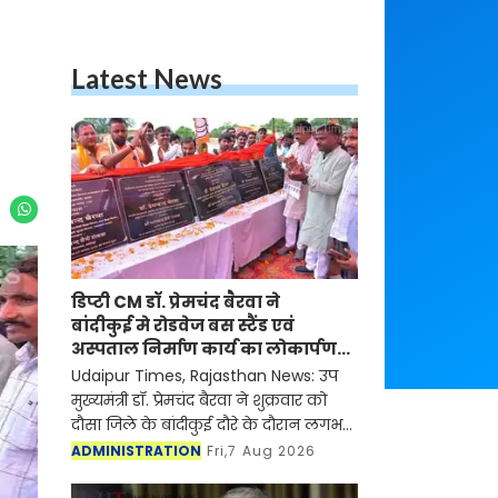
Latest News
डिप्टी CM डॉ. प्रेमचंद बैरवा ने
बांदीकुई मे रोडवेज बस स्टैंड एवं
अस्पताल निर्माण कार्य का लोकार्पण-
शिलान्यास किया
Udaipur Times, Rajasthan News: उप
मुख्यमंत्री डॉ. प्रेमचंद बैरवा ने शुक्रवार को
दौसा जिले के बांदीकुई दौरे के दौरान लगभग
5 करोड़ 64 लाख रुपये की लागत के
ADMINISTRATION
Fri,7 Aug 2026
विभिन्न विकास कार्यों का शिलान्यास एवं