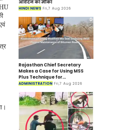
आवेदन का मौका
BPHU
HINDI NEWS
Fri,7 Aug 2026
की
एवं
त्र
Rajasthan Chief Secretary
Makes a Case for Using MSS
Plus Technique for
Maintenance of Bitumen Roads
ADMINISTRATION
Fri,7 Aug 2026
या।