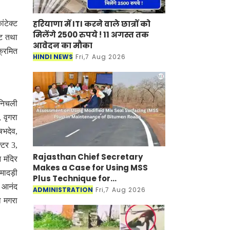
हरियाणा में ITI करने वाले छात्रों को
ंटेक्ट
मिलेंगे 2500 रुपये ! 11 अगस्त तक
्ट तथा
आवेदन का मौका
क्रमित
HINDI NEWS
Fri,7 Aug 2026
 निचली
 वृगरा
षभदेव,
्टर 3,
Rajasthan Chief Secretary
 मंदिर
Makes a Case for Using MSS
 मादड़ी
Plus Technique for
, आनंद
Maintenance of Bitumen Roads
ADMINISTRATION
Fri,7 Aug 2026
ा मगरा