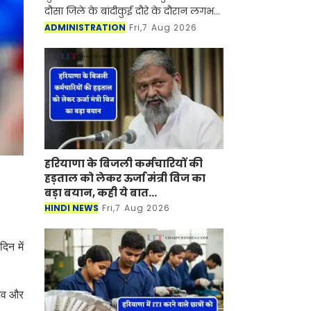
दौसा जिले के बांदीकुई दौरे के दौरान लगभग
5 करोड़ 64 लाख रुपये की लागत के
ADMINISTRATION
Fri,7 Aug 2026
विभिन्न विकास कार्यों का शिलान्यास एवं
लोकार्प
हरियाणा के बिजली कर्मचारियों की
हड़ताल को लेकर ऊर्जा मंत्री विज का
बड़ा बयान, कही ये बात...
HINDI NEWS
Fri,7 Aug 2026
िन में
ेटिव और