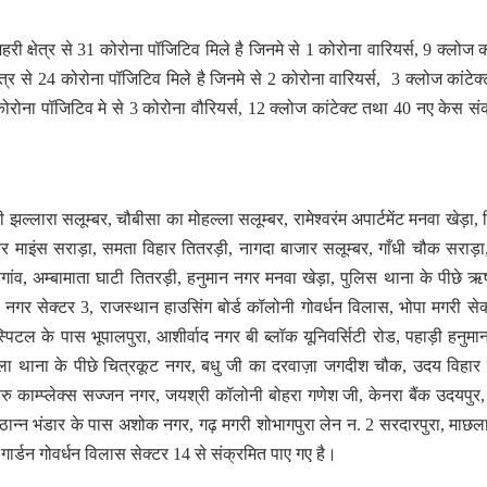
हरी क्षेत्र से 31 कोरोना पॉजिटिव मिले है जिनमे से 1 कोरोना वारियर्स, 9 क्लोज का
त्र से 24 कोरोना पॉजिटिव मिले है जिनमे से 2 कोरोना वारियर्स, 3 क्लोज कांटेक
ना पॉजिटिव मे से 3 कोरोना वौरियर्स, 12 क्लोज कांटेक्ट तथा 40 नए केस सं
ी झल्लारा सलूम्बर, चौबीसा का मोहल्ला सलूम्बर, रामेश्वरंम अपार्टमेंट मनवा खेड़ा,
 माइंस सराड़ा, समता विहार तितरड़ी, नागदा बाजार सलूम्बर, गाँधी चौक सराड़ा,
ांव, अम्बामाता घाटी तितरड़ी, हनुमान नगर मनवा खेड़ा, पुलिस थाना के पीछे ऋ
प नगर सेक्टर 3, राजस्थान हाउसिंग बोर्ड कॉलोनी गोवर्धन विलास, भोपा मगरी सेक
्पिटल के पास भूपालपुरा, आशीर्वाद नगर बी ब्लॉक यूनिवर्सिटी रोड, पहाड़ी हनुमान
हिला थाना के पीछे चित्रकूट नगर, बधु जी का दरवाज़ा जगदीश चौक, उदय विहार
ु काम्प्लेक्स सज्जन नगर, जयश्री कॉलोनी बोहरा गणेश जी, केनरा बैंक उदयपुर
िष्ठान्न भंडार के पास अशोक नगर, गढ़ मगरी शोभागपुरा लेन न. 2 सरदारपुरा, माछल
 गार्डन गोवर्धन विलास सेक्टर 14 से संक्रमित पाए गए है।