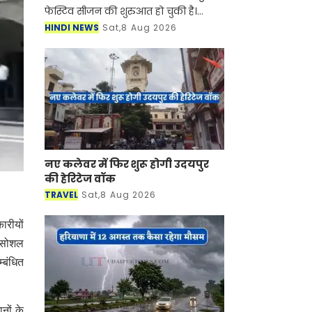
फेस्टिव सीजन की शुरुआत हो चुकी है।
सुहागिन महिलाएं हो या फिर कुंवारी
HINDI NEWS
Sat,8 Aug 2026
लड़कियां किसी ना किसी मौके पर साड़ियां
बड़े शौक से पहनती हैं। स
नए कलेवर में फिर शुरू होगी उदयपुर
की हेरिटेज वॉक
TRAVEL
Sat,8 Aug 2026
ारीयों
र सोशल
्बंधित
नों के