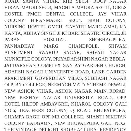
RISHABHDEV, SHIV PARK COLONY DURGA NURSERY
ROAD, SAMTA VIHAR, RHB SEC.4, ROOP NAGAR
HIRAN MAGRI SEC.3, MACHLA MAGRA SEC.11, GIRLS
HOSTEL PMCH DENTAL COLLEGE, JAY VIHAR
COLONY HIRANMAGRI SEC.4, SIKH COLONY,
NURSING HOSTEL GMCH, GAYATRI MARG AMAL KA
KANTA, ABHAY SINGH JI KI BARI SHASTRI CIRCLE, JK
PARAS HOSPITAL SHOBHAGPURA,
PANNADHAY MARG CHANDPOLE, SHIVAM
APARTMENT SWARUP SAGAR, SHIVAJI NAGAR
MUNICIPLE COLONY, PRIYADARSHINI NAGAR BEDLA,
JALDARSHAN COMPLEX SANJAY GARDEN CHURCH,
ADARSH NAGAR UNIVERSITY ROAD, LAKE GARDEN
APARTMENT GOVERDHAN VILAS, SUBHASH NAGAR
OPP. BN COLLEGE, NEEMACH MATA SCHEME DEWALI,
NEW ASHOK VIHAR, ASHOK NAGAR MAIN ROPAD,
NEW KESHAV NAGAR UNIVERSITY ROAD, OPP.
HOTEL HILTOP AMBAVGRH, KHAROL COLONY GALI
NO.6, TEACHERS COLONY, Q ROAD BHUPALPURA,
CHAMPA BAGH OPP MB COLLEGE, SHANTI NIKETAN
COLONY BADGAON, NEW BHUPALPURA GALI NO.2,