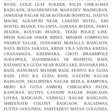
THE VINTAGE DELIGHT SHOBHAGPURA, RESIDENCY
ROAD, GOLD LEAF SUKHER, PALDI CHIKALWAS
BADGAON, HAZARESHVAR MAHADEV MADHUBAN,
JAWAHAR NAGAR NEAR KOTHARI HOSPITAL, DAITYA
MAGRI, ALKAPURI NEAR LAKEND HOTEL, KBJ
HOSTEL JHADOL FALASIYA, GORANA JHADOL, PARVI
JHADOL, KOLYARI JHADOL, TEKRI POLICE LINE,
PREM NAGAR JAWAR MINES, MISSION COMPOUND
SWARUP SAGAR, JANNAWAT MOHALLA BADGAON,
NAYA BEEDA SARADA, KRISH VILA SAVINA KHEDA,
CHANAWADA, KHERWARA, CHOTI BRAHMPOLE
SURAJPOLE, HATHIDHARA TB HOSPITAL BADI,
RATAWAT KA GUDA NEAR BADI LAKE, BANJARA HILL
BADI, HANUMAN MANDIR BADI, FENIYO KA GUDA
BADI, LIYO KA GUDA BADI, GAYATRI NAGAR
BADGAON, SHALIPATRA NAGAR BEDLA, RAMPURA,
MERO KA GUDA AMBERI, CHIKALWAS PALDI,
KANCHAN KUTIYA GAYATRI NAGAR BADGAON,
LOYRA BADGAON, VAISHALI NAGAR BADGAON,
SHREENATH COLONY BADGAON, KALADWAS,