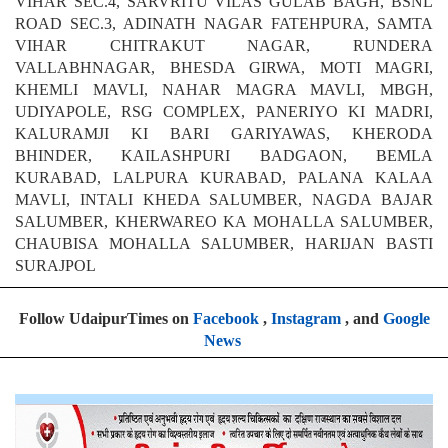
BHUWANA, RNT PG HOSTEL, B-BLOCK KRISHNA
VIHAR SEC.4, SARVRITU VILAS GULAB BAGH, BSNL
ROAD SEC.3, ADINATH NAGAR FATEHPURA, SAMTA
VIHAR CHITRAKUT NAGAR, RUNDERA
VALLABHNAGAR, BHESDA GIRWA, MOTI MAGRI,
KHEMLI MAVLI, NAHAR MAGRA MAVLI, MBGH,
UDIYAPOLE, RSG COMPLEX, PANERIYO KI MADRI,
KALURAMJI KI BARI GARIYAWAS, KHERODA
BHINDER, KAILASHPURI BADGAON, BEMLA
KURABAD, LALPURA KURABAD, PALANA KALAA
MAVLI, INTALI KHEDA SALUMBER, NAGDA BAJAR
SALUMBER, KHERWAREO KA MOHALLA SALUMBER,
CHAUBISA MOHALLA SALUMBER, HARIJAN BASTI
SURAJPOL
Follow UdaipurTimes on
Facebook
,
Instagram
, and
Google
News