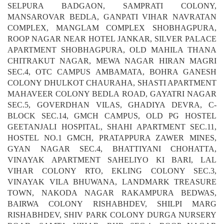
BHUWANA, CHITRAKUT NAGAR BHUWANA,
SELPURA BADGAON, SAMPRATI COLONY,
MANSAROVAR BEDLA, GANPATI VIHAR NAVRATAN
COMPLEX, MANGLAM COMPLEX SHOBHAGPURA,
ROOP NAGAR NEAR HOTEL JANKAR, SILVER PALACE
APARTMENT SHOBHAGPURA, OLD MAHILA THANA
CHITRAKUT NAGAR, MEWA NAGAR HIRAN MAGRI
SEC.4, OTC CAMPUS AMBAMATA, BOHRA GANESH
COLONY DHULKOT CHAURAHA, SHASTI APARTMENT
MAHAVEER COLONY BEDLA ROAD, GAYATRI NAGAR
SEC.5, GOVERDHAN VILAS, GHADIYA DEVRA, C-
BLOCK SEC.14, GMCH CAMPUS, OLD PG HOSTEL
GEETANJALI HOSPITAL, SHAHI APARTMENT SEC.11,
HOSTEL NO.1 GMCH, PRATAPPURA ZAWER MINES,
GYAN NAGAR SEC.4, BHATTIYANI CHOHATTA,
VINAYAK APARTMENT SAHELIYO KI BARI, LAL
VIHAR COLONY RTO, EKLING COLONY SEC.3,
VINAYAK VILA BHUWANA, LANDMARK TREASURE
TOWN, NAKODA NAGAR RAKAMPURA BEDWAS,
BAIRWA COLONY RISHABHDEV, SHILPI MARG