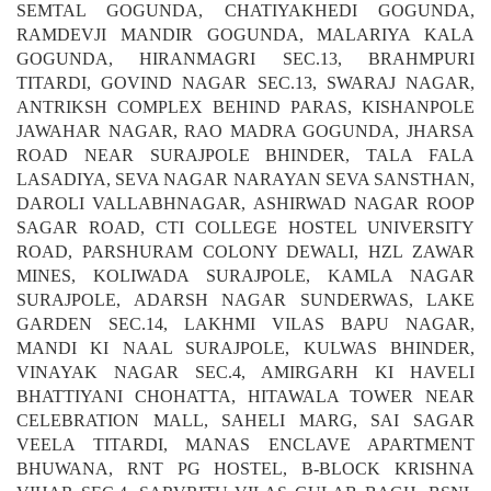
FUTIYA GOGUNDA, SARIYADEVI MATAJI GOGUNDA,
SEMTAL GOGUNDA, CHATIYAKHEDI GOGUNDA,
RAMDEVJI MANDIR GOGUNDA, MALARIYA KALA
GOGUNDA, HIRANMAGRI SEC.13, BRAHMPURI
TITARDI, GOVIND NAGAR SEC.13, SWARAJ NAGAR,
ANTRIKSH COMPLEX BEHIND PARAS, KISHANPOLE
JAWAHAR NAGAR, RAO MADRA GOGUNDA, JHARSA
ROAD NEAR SURAJPOLE BHINDER, TALA FALA
LASADIYA, SEVA NAGAR NARAYAN SEVA SANSTHAN,
DAROLI VALLABHNAGAR, ASHIRWAD NAGAR ROOP
SAGAR ROAD, CTI COLLEGE HOSTEL UNIVERSITY
ROAD, PARSHURAM COLONY DEWALI, HZL ZAWAR
MINES, KOLIWADA SURAJPOLE, KAMLA NAGAR
SURAJPOLE, ADARSH NAGAR SUNDERWAS, LAKE
GARDEN SEC.14, LAKHMI VILAS BAPU NAGAR,
MANDI KI NAAL SURAJPOLE, KULWAS BHINDER,
VINAYAK NAGAR SEC.4, AMIRGARH KI HAVELI
BHATTIYANI CHOHATTA, HITAWALA TOWER NEAR
CELEBRATION MALL, SAHELI MARG, SAI SAGAR
VEELA TITARDI, MANAS ENCLAVE APARTMENT