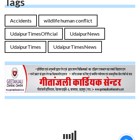
Tags
Accidents
wildlife human conflict
UdaipurTimesOfficial
UdaipurNews
UdaipurTimes
UdaipurTimesNews