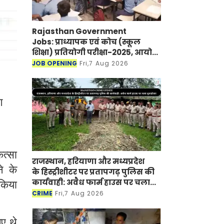
Rajasthan Government
Jobs: प्राध्यापक एवं कोच (स्कूल
शिक्षा) प्रतियोगी परीक्षा-2025, आयोग
ने जारी की हिंदी विषय की विचारित
JOB OPENING
Fri,7 Aug 2026
सूची
ग
ित्सा
राजस्थान, हरियाणा और मध्यप्रदेश
े के
के हिस्ट्रीशीटर पर प्रतापगढ़ पुलिस की
कार्यवाही: अवैध फार्म हाउस पर चला
 किया
बुलडोजर
CRIME
Fri,7 Aug 2026
ए थे