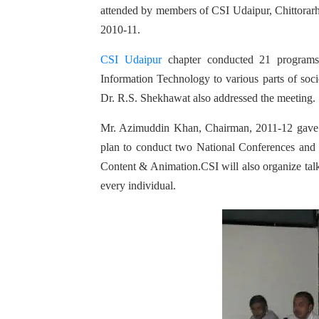
attended by members of CSI Udaipur, Chittorarh,
2010-11.
CSI Udaipur
chapter conducted 21 programs 
Information Technology to various parts of soci
Dr. R.S. Shekhawat also addressed the meeting.
Mr. Azimuddin Khan, Chairman, 2011-12 gave th
plan to conduct two National Conferences an
Content & Animation.CSI will also organize talk
every individual.