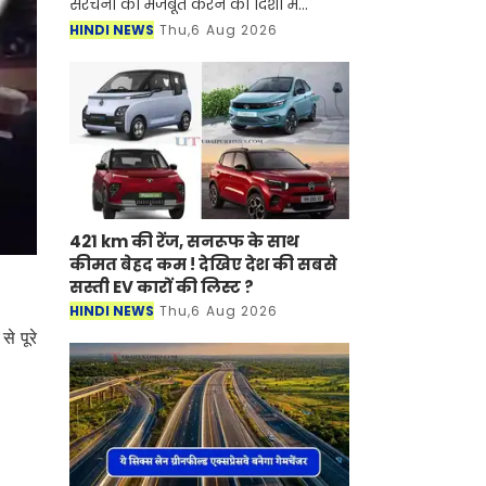
संरचना को मजबूत करने की दिशा में
महत्वपूर्ण उपलब्धि हासिल हुई है। क्षेत्र की 13
HINDI NEWS
Thu,6 Aug 2026
नॉन-पेचेबल एवं मिसिंग लिंक सड़कों (कुल
32.75 क
421 km की रेंज, सनरूफ के साथ
कीमत बेहद कम ! देखिए देश की सबसे
सस्ती EV कारों की लिस्ट ?
HINDI NEWS
Thu,6 Aug 2026
े पूरे