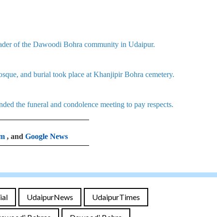
leader of the Dawoodi Bohra community in Udaipur.
sque, and burial took place at Khanjipir Bohra cemetery.
ded the funeral and condolence meeting to pay respects.
am
, and
Google News
ial
UdaipurNews
UdaipurTimes