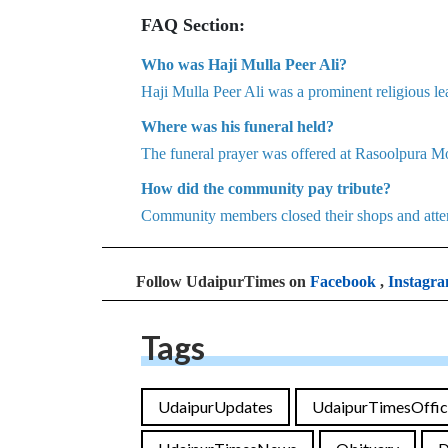
FAQ Section:
Who was Haji Mulla Peer Ali?
Haji Mulla Peer Ali was a prominent religious 
Where was his funeral held?
The funeral prayer was offered at Rasoolpura Mo
How did the community pay tribute?
Community members closed their shops and atten
Follow UdaipurTimes on
Facebook
,
Instagr
Tags
UdaipurUpdates
UdaipurTimesOffic