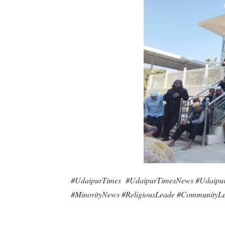
#UdaipurTimes #UdaipurTimesNews #Udaipur
#MinorityNews #ReligiousLeade #CommunityLe