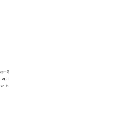
ान में
ूर अली
िरत के