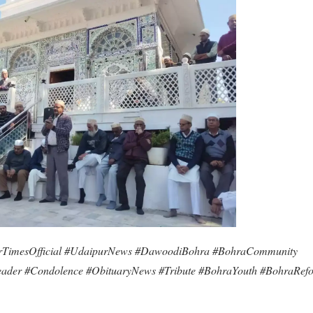
TimesOfficial #UdaipurNews #DawoodiBohra #BohraCommunity
ader #Condolence #ObituaryNews #Tribute #BohraYouth #BohraRefo