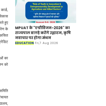
कार्ड,
 विकास
ते हुए
MPUAT के "एग्रीविजन-2026" का
कोण के
राज्यपाल बागड़े करेंगे उद्घाटन, कृषि
विकसित
नवाचार पर होगा मंथन
्रेडिट
EDUCATION
Fri,7 Aug 2026
ाओं का
मजन को
 समिति
पंचायत
्यालय,