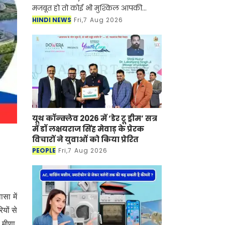
मजबूत हो तो कोई भी मुश्किल आपकी
सफलता की रुकावट नहीं बन सकती है।
HINDI NEWS
Fri,7 Aug 2026
ऐसी ही कहानी नुपूर गोयल की भी है जिन्होंने
UPSC सिविल सेवा प
यूथ कॉन्क्लेव 2026 में ‘डेर टू ड्रीम’ सत्र
में डॉ लक्षयराज सिंह मेवाड़ के प्रेरक
विचारों ने युवाओं को किया प्रेरित
PEOPLE
Fri,7 Aug 2026
सा में
यों से
 मीणा,