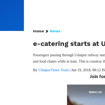
Home
News
e-catering starts at 
Passengers passing through Udaipur railway statio
and food chains while in train. This is courtesy th
By
UdaipurTimes Team
|
Jun 19, 2018, 08:12 I
Join fo