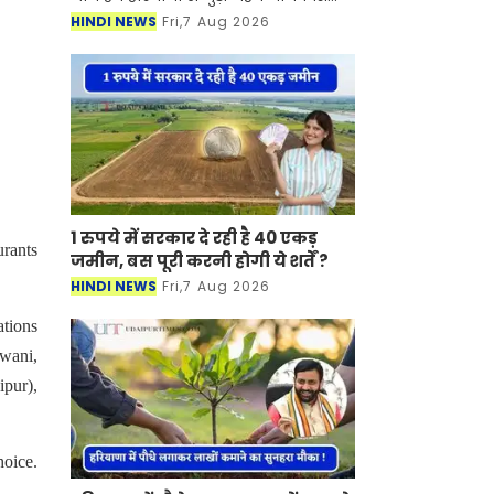
लेकर आए है। क्या आप जानते है हरियाणा के
HINDI NEWS
Fri,7 Aug 2026
किस शहर को "भारत का पेरिस" कहा जाता है
? अगर नही
1 रुपये में सरकार दे रही है 40 एकड़
urants
जमीन, बस पूरी करनी होगी ये शर्तें ?
HINDI NEWS
Fri,7 Aug 2026
ations
iwani,
ipur),
hoice.