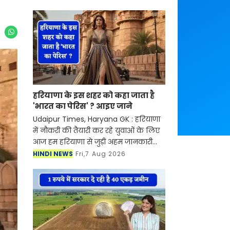
हरियाणा के इस शहर को कहा जाता है
'भारत का पेरिस' ? आइए जाने
Udaipur Times, Haryana GK : हरियाणा
में नौकरी की तैयारी कर रहे युवाओं के लिए
आज हम हरियाणा से जुड़ी अहम जानकारी
लेकर आए है। क्या आप जानते है हरियाणा के
HINDI NEWS
Fri,7 Aug 2026
किस शहर को "भारत का पेरिस" कहा जाता है
? अगर नही