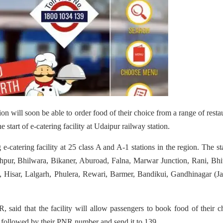
n will soon be able to order food of their choice from a range of resta
e start of e-catering facility at Udaipur railway station.
catering facility at 25 class A and A-1 stations in the region. The st
odhpur, Bhilwara, Bikaner, Aburoad, Falna, Marwar Junction, Rani, Bh
 Hisar, Lalgarh, Phulera, Rewari, Barmer, Bandikui, Gandhinagar (Ja
, said that the facility will allow passengers to book food of their c
l followed by their PNR number and send it to 139.