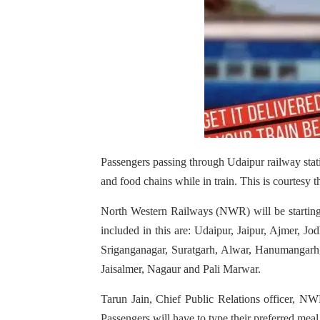
Passengers passing through Udaipur railway statio
and food chains while in train. This is courtesy th
North Western Railways (NWR) will be starting e-
included in this are: Udaipur, Jaipur, Ajmer, J
Sriganganagar, Suratgarh, Alwar, Hanumangarh,
Jaisalmer, Nagaur and Pali Marwar.
Tarun Jain, Chief Public Relations officer, NWR
Passengers will have to type their preferred mea