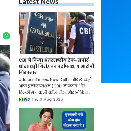
Latest News
CBI ने किया अंतरराष्ट्रीय टेक-सपोर्ट
धोखाधड़ी गिरोह का पर्दाफाश, 4 आरोपी
गिरफ्तार
Udaipur Times, New Delhi : सेंट्रल ब्यूरो
ऑफ़ इन्वेस्टिगेशन (CBI) ने पंजाब और
दिल्ली में नकली कॉल सेंटर और ऑफ़िस के
ज़रिए चल रहे एक बड़े इंटरनेशनल टेक-
NEWS
Thu,6 Aug 2026
सपोर्ट फ्रॉड और जबरन वसूली (extortion)
रैकेट का