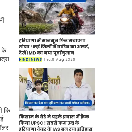
नी
हरियाणा में मानसून फिर मचाएगा
तांडव ! कई जिलों में बारिश का अलर्ट,
 के
देखें IMD का नया पूर्वानुमान
ात्रा
HINDI NEWS
Thu,6 Aug 2026
थी कि
किसान के बेटे ने पहले प्रयास में क्रैक
गई
किया UPSC ! सबसे कम उम्र के
डॉलर
हरियाणा कैडर के IAS बन रचा इतिहास