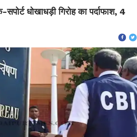
क-सपोर्ट धोखाधड़ी गिरोह का पर्दाफाश, 4