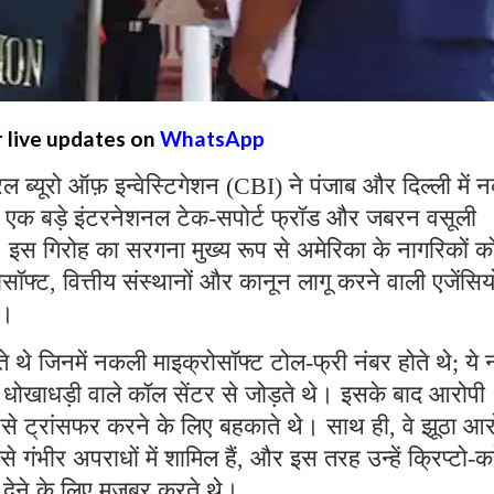
r live updates on
WhatsApp
्रल ब्यूरो ऑफ़ इन्वेस्टिगेशन (CBI) ने पंजाब और दिल्ली में
 एक बड़े इंटरनेशनल टेक-सपोर्ट फ्रॉड और जबरन वसूली
ै। इस गिरोह का सरगना मुख्य रूप से अमेरिका के नागरिकों क
्ट, वित्तीय संस्थानों और कानून लागू करने वाली एजेंसियो
थे।
ते थे जिनमें नकली माइक्रोसॉफ्ट टोल-फ्री नंबर होते थे; ये 
रहे धोखाधड़ी वाले कॉल सेंटर से जोड़ते थे। इसके बाद आरोपी
पैसे ट्रांसफर करने के लिए बहकाते थे। साथ ही, वे झूठा आ
ैसे गंभीर अपराधों में शामिल हैं, और इस तरह उन्हें क्रिप्टो-कर
ी देने के लिए मजबूर करते थे।