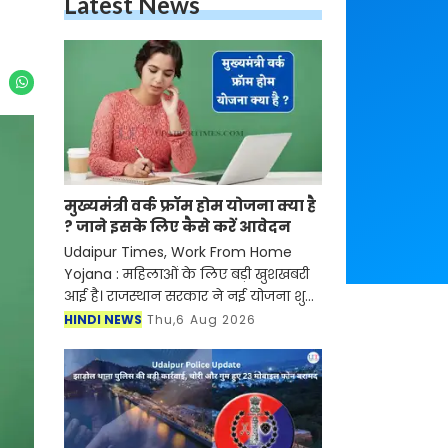
Latest News
मुख्यमंत्री वर्क फ्रॉम होम योजना क्या है
? जाने इसके लिए कैसे करें आवेदन
Udaipur Times, Work From Home
Yojana : महिलाओं के लिए बड़ी खुशखबरी
आई है। राजस्थान सरकार ने नई योजना शुरू
की है जिसके तहत अब महिलाओं को घर बैठे
HINDI NEWS
Thu,6 Aug 2026
रोजगार मिलने वाला है। जानकारी के
अनुसार सरकार द्वारा चला