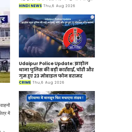
की है जिसके तहत अब महिलाओं को घर बैठे
HINDI NEWS
Thu,6 Aug 2026
रोजगार मिलने वाला है। जानकारी के
अनुसार सरकार द्वारा चला
Udaipur Police Update: झाड़ोल
थाना पुलिस की बड़ी कार्रवाई, चोरी और
गुम हुए 23 मोबाइल फोन बरामद
CRIME
Thu,6 Aug 2026
वाहनों
्र में