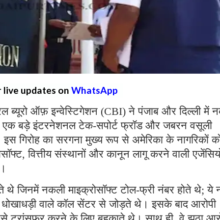
r live updates on
WhatsApp
्रल ब्यूरो ऑफ़ इन्वेस्टिगेशन (CBI) ने पंजाब और दिल्ली में
 एक बड़े इंटरनेशनल टेक-सपोर्ट फ्रॉड और जबरन वसूली
ै। इस गिरोह का सरगना मुख्य रूप से अमेरिका के नागरिकों क
्ट, वित्तीय संस्थानों और कानून लागू करने वाली एजेंसियो
थे।
ते थे जिनमें नकली माइक्रोसॉफ्ट टोल-फ्री नंबर होते थे; ये 
रहे धोखाधड़ी वाले कॉल सेंटर से जोड़ते थे। इसके बाद आरोपी
पैसे ट्रांसफर करने के लिए बहकाते थे। साथ ही, वे झूठा आ