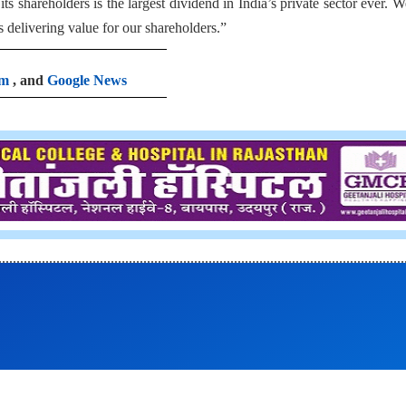
 shareholders is the largest dividend in India’s private sector ever. W
delivering value for our shareholders.”
am
, and
Google News