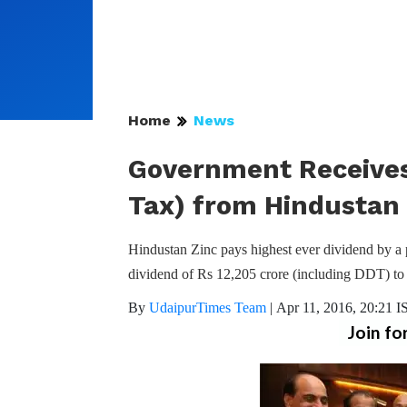
Home
News
Government Receives 
Tax) from Hindustan 
Hindustan Zinc pays highest ever dividend by a
dividend of Rs 12,205 crore (including DDT) to t
By
UdaipurTimes Team
|
Apr 11, 2016, 20:21 I
Join fo