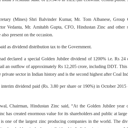
cretary (Mines) Shri Balvinder Kumar, Mr. Tom Albanese, Group
ctor Vedanta, Mr. Amitabh Gupta, CFO, Hindustan Zinc and other s
 also present on the occasion.
paid as dividend distribution tax to the Government.
ad declared a special Golden Jubilee dividend of 1200% i.e. Rs 24 
tail an outflow of approximately Rs 12,205 crore, including DDT. This 
private sector in Indian history and is the second highest after Coal Ind
st interim dividend paid (Rs. 3.80 per share or 190%) in October 2015
wal, Chairman, Hindustan Zinc said, “At the Golden Jubilee year o
c has created enormous value for its shareholders and public at large
t is one of the largest zinc producing companies in the world. The di