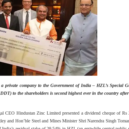
y a private company to the Government of India – HZL’s Special G
 DDT) to the shareholders is second highest ever in the country afte
gal CEO Hindustan Zinc Limited presented a dividend cheque of Rs 
itley and Hon’ble Steel and Mines Minister Shri Narendra Singh Toma
ndia’s residual stake of 29.54% in HZL (an erstwhile central public 