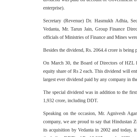
enterprise).
Secretary (Revenue) Dr. Hasmukh Adhia, Se
Vedanta, Mr. Tarun Jain, Group Finance Dire
officials of Ministries of Finance and Mines were
Besides the dividend, Rs. 2064.4 crore is being 
On March 30, the Board of Directors of HZL h
equity share of Rs 2 each. This dividend will en
largest ever dividend paid by any company in the 
The special dividend was in addition to the fir
1,932 crore, including DDT.
Speaking on the occasion, Mr. Agnivesh Agar
company, we are proud to say that Hindustan Zin
its acquisition by Vedanta in 2002 and today, i