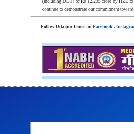
(including DDT) of Rs 12,205 crore by HZL to its
continue to demonstrate our commitment towards 
Follow UdaipurTimes on
Facebook
,
Instagr