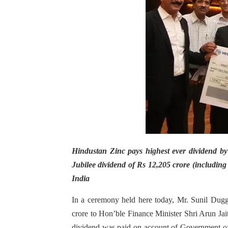
Hindustan Zinc pays highest ever dividend b
Jubilee dividend of Rs 12,205 crore (including
India
In a ceremony held here today, Mr. Sunil Dug
crore to Hon’ble Finance Minister Shri Arun Ja
dividend was paid on account of Government of I