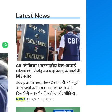
Latest News
CBI ने किया अंतरराष्ट्रीय टेक-सपोर्ट
धोखाधड़ी गिरोह का पर्दाफाश, 4 आरोपी
गिरफ्तार
Udaipur Times, New Delhi : सेंट्रल ब्यूरो
ऑफ़ इन्वेस्टिगेशन (CBI) ने पंजाब और
दिल्ली में नकली कॉल सेंटर और ऑफ़िस के
ज़रिए चल रहे एक बड़े इंटरनेशनल टेक-
NEWS
Thu,6 Aug 2026
सपोर्ट फ्रॉड और जबरन वसूली (extortion)
रैकेट का