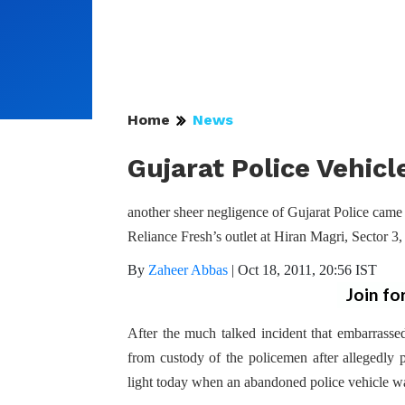
Home
News
Gujarat Police Vehic
another sheer negligence of Gujarat Police came
Reliance Fresh’s outlet at Hiran Magri, Sector 3,
By
Zaheer Abbas
|
Oct 18, 2011, 20:56 IST
Join fo
After the much talked incident that embarrass
from custody of the policemen after allegedly 
light today when an abandoned police vehicle wa