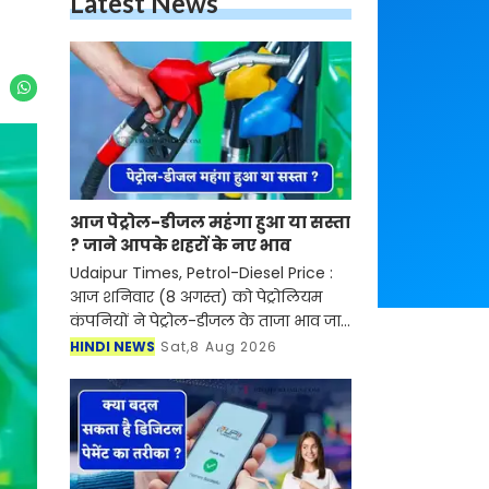
Latest News
आज पेट्रोल-डीजल महंगा हुआ या सस्ता
? जाने आपके शहरों के नए भाव
Udaipur Times, Petrol-Diesel Price :
आज शनिवार (8 अगस्त) को पेट्रोलियम
कंपनियों ने पेट्रोल-डीजल के ताजा भाव जारी
कर दिए हैं। इन दिनों देश में पेट्रोल-डीजल की
HINDI NEWS
Sat,8 Aug 2026
कीमतें आसमान को छु रही है। जिसका सीधा
असर