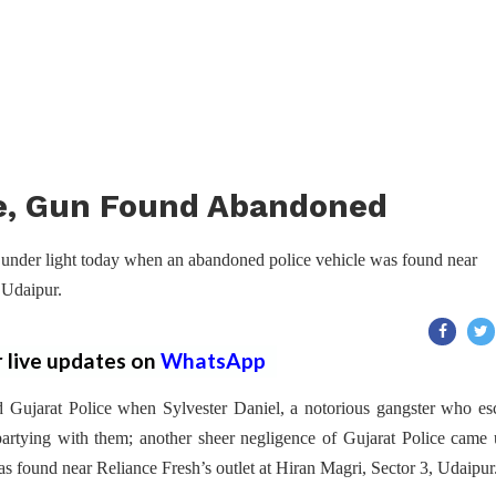
le, Gun Found Abandoned
 under light today when an abandoned police vehicle was found near
 Udaipur.
r live updates on
WhatsApp
ed Gujarat Police when Sylvester Daniel, a notorious gangster who e
partying with them; another sheer negligence of Gujarat Police came
s found near Reliance Fresh’s outlet at Hiran Magri, Sector 3, Udaipur