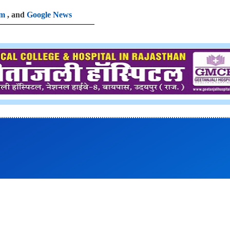
am
, and
Google News