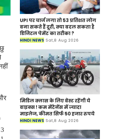
UPI पर चार्ज लगा तो 53 प्रतिशत लोग
बना सकते हैं दूरी, क्या बदल सकता है
डिजिटल पेमेंट का तरीका ?
HINDI NEWS
Sat,8 Aug 2026
छु
े
हीं
 और
मिडिल क्लास के लिए बेस्ट रहेंगी ये
बाइक्स ! कम मेंटेनेंस में ज्यादा
माइलेज, कीमत सिर्फ 50 हजार रुपये
ं
HINDI NEWS
Sat,8 Aug 2026
 3
91