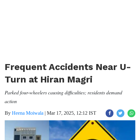
Frequent Accidents Near U-
Turn at Hiran Magri
Parked four-wheelers causing difficulties; residents demand
action
By
Heena Moiwala
|
Mar 17, 2025, 12:12 IST