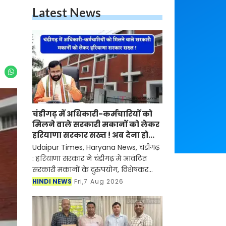
Latest News
चंडीगढ़ में अधिकारी-कर्मचारियों को
मिलने वाले सरकारी मकानों को लेकर
हरियाणा सरकार सख्त ! अब देना होगा
ये प्रमाण-पत्र
Udaipur Times, Haryana News, चंडीगढ़
: हरियाणा सरकार ने चंडीगढ़ में आवंटित
सरकारी मकानों के दुरुपयोग, विशेषकर
सबलेटिंग (किराये पर देने) पर रोक लगाने
HINDI NEWS
Fri,7 Aug 2026
के लिए महत्वपूर्ण कदम उठाया है। सरकार ने
ऐसे सभी अधि