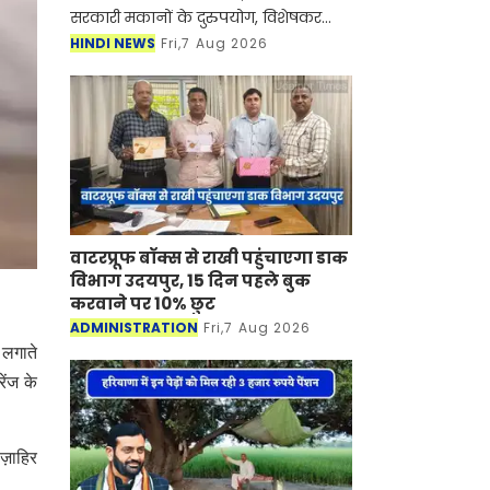
सरकारी मकानों के दुरुपयोग, विशेषकर
सबलेटिंग (किराये पर देने) पर रोक लगाने
HINDI NEWS
Fri,7 Aug 2026
के लिए महत्वपूर्ण कदम उठाया है। सरकार ने
ऐसे सभी अधि
वाटरप्रूफ बॉक्स से राखी पहुंचाएगा डाक
विभाग उदयपुर, 15 दिन पहले बुक
करवाने पर 10% छुट
ADMINISTRATION
Fri,7 Aug 2026
 लगाते
ेंज के
 ज़ाहिर