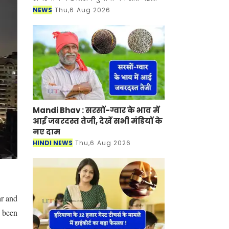
सहित उच्च शिक्षा से जुड़ी विभिन्न समस्याओं
NEWS
Thu,6 Aug 2026
के समाधान की मांग को लेकर बुधवार को
मोह
Mandi Bhav : सरसों-ग्वार के भाव में
आई जबरदस्त तेजी, देखें सभी मंडियों के
नए दाम
HINDI NEWS
Thu,6 Aug 2026
ar and
e been