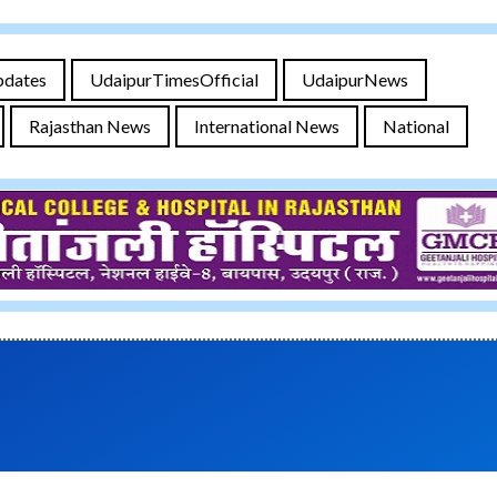
pdates
UdaipurTimesOfficial
UdaipurNews
Rajasthan News
International News
National