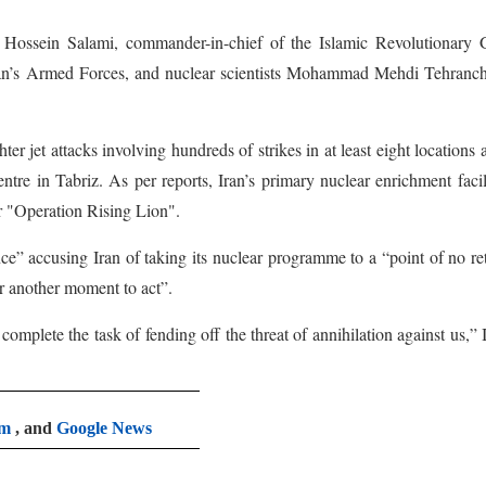
 Hossein Salami, commander-in-chief of the Islamic Revolutionary 
ran’s Armed Forces, and nuclear scientists Mohammad Mehdi Tehranch
hter jet attacks involving hundreds of strikes in at least eight locations 
ntre in Tabriz. As per reports, Iran’s primary nuclear enrichment facil
r "Operation Rising Lion".
tence” accusing Iran of taking its nuclear programme to a “point of no re
or another moment to act”.
complete the task of fending off the threat of annihilation against us,” I
am
, and
Google News