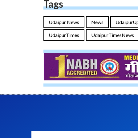
Tags
Udaipur News
News
UdaipurU
UdaipurTimes
UdaipurTimesNews