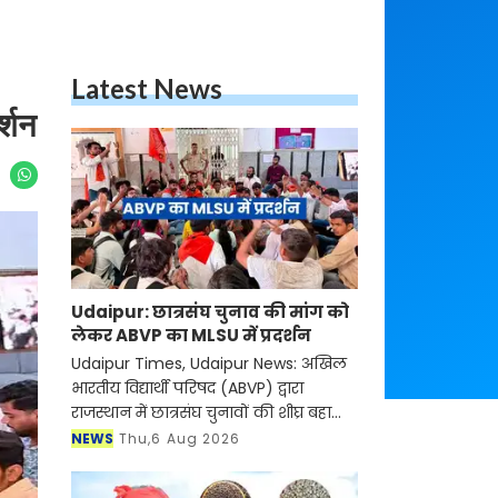
Latest News
्शन
Udaipur: छात्रसंघ चुनाव की मांग को
लेकर ABVP का MLSU में प्रदर्शन
Udaipur Times, Udaipur News: अखिल
भारतीय विद्यार्थी परिषद (ABVP) द्वारा
राजस्थान में छात्रसंघ चुनावों की शीघ्र बहाली
सहित उच्च शिक्षा से जुड़ी विभिन्न समस्याओं
NEWS
Thu,6 Aug 2026
के समाधान की मांग को लेकर बुधवार को
मोह