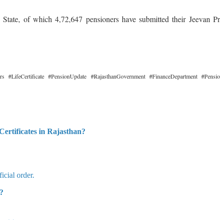
he State, of which 4,72,647 pensioners have submitted their Jeevan 
rs #LifeCertificate #PensionUpdate #RajasthanGovernment #FinanceDepartment #Pens
Certificates in Rajasthan?
cial order.
?