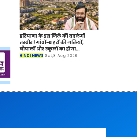
हरियाणा के इस जिले की बदलेगी
तस्वीर ! गांवों-शहरों की गलियों,
चौपालों और स्कूलों का होगा
कायाकल्प
HINDI NEWS
Sat,8 Aug 2026