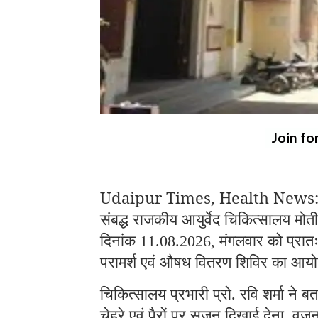
Join fo
Udaipur Times, Health News: उदयप
संबद्ध राजकीय आयुर्वेद चिकित्सालय मोती चौ
दिनांक
मंगलवार को प्रात
11.08.2026,
परामर्श एवं औषध वितरण शिविर का आय
चिकित्सालय प्रभारी प्रो. रवि शर्मा ने
चेहरे एवं पैरों पर सूजन दिखाई देना
वजन म
,