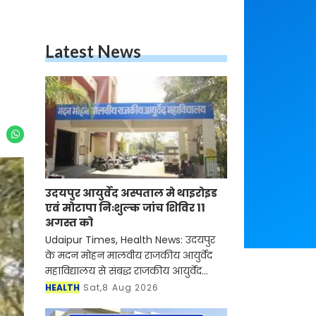
Latest News
उदयपुर आयुर्वेद अस्पताल मे थाइरोइड
एवं मोटापा निःशुल्क जांच शिविर 11
अगस्त को
Udaipur Times, Health News: उदयपुर
के मदन मोहन मालवीय राजकीय आयुर्वेद
महाविद्यालय से संबद्ध राजकीय आयुर्वेद
चिकित्सालय मोती चौहट्टा में प्राचार्य प्रो.
HEALTH
Sat,8 Aug 2026
अशोक कुमार शर्मा के निर्देशन में दिनांक