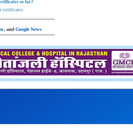
tificates so far?
certificates.
am
, and
Google News