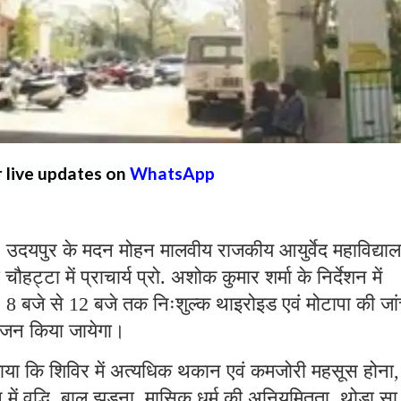
r live updates on
WhatsApp
ुर के मदन मोहन मालवीय राजकीय आयुर्वेद महाविद्याल
हट्टा में प्राचार्य प्रो. अशोक कुमार शर्मा के निर्देशन में
ः
बजे से
बजे तक निःशुल्क थाइरोइड एवं मोटापा की जा
8
12
ोजन किया जायेगा।
 बताया कि शिविर में अत्यधिक थकान एवं कमजोरी महसूस होना
,
ें वृद्धि
बाल झड़ना
मासिक धर्म की अनियमितता
थोड़ा सा
,
,
,