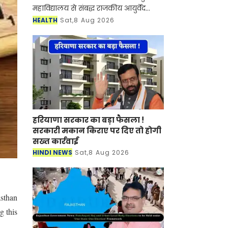
महाविद्यालय से संबद्ध राजकीय आयुर्वेद
चिकित्सालय मोती चौहट्टा में प्राचार्य प्रो.
HEALTH
Sat,8 Aug 2026
अशोक कुमार शर्मा के निर्देशन में दिनांक
11.08.2
हरियाणा सरकार का बड़ा फैसला !
सरकारी मकान किराए पर दिए तो होगी
सख्त कार्रवाई
HINDI NEWS
Sat,8 Aug 2026
asthan
g this