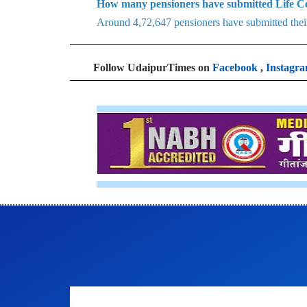
How many pensioners have submitted Life Cer
Around 4,72,647 pensioners have submitted their 
Follow UdaipurTimes on
Facebook
,
Instagr