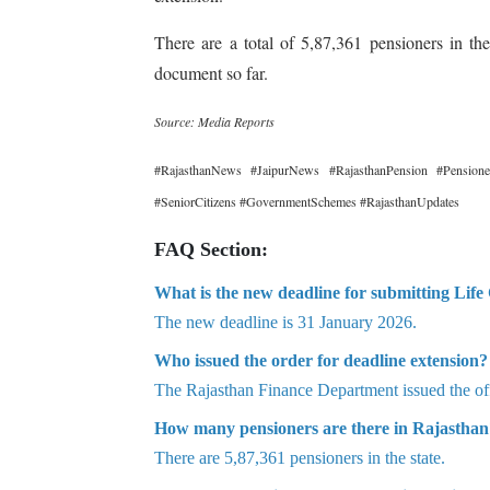
There are a total of 5,87,361 pensioners in t
document so far.
Source: Media Reports
#RajasthanNews #JaipurNews #RajasthanPension #Pensione
#SeniorCitizens #GovernmentSchemes #RajasthanUpdates
FAQ Section:
What is the new deadline for submitting Life 
The new deadline is 31 January 2026.
Who issued the order for deadline extension?
The Rajasthan Finance Department issued the offi
How many pensioners are there in Rajasthan
There are 5,87,361 pensioners in the state.