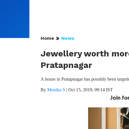
Home
News
Jewellery worth more
Pratapnagar
A house in Pratapnagar has possibly been target
By
Monika S
|
Oct 15, 2019, 09:14 IST
Join fo