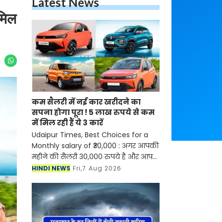
Latest News
 मिल
कम सैलरी में नई कार खरीदने का
सपना होगा पूरा ! 5 लाख रुपये से कम
में मिल रही हैं ये 3 कारें
Udaipur Times, Best Choices for a
Monthly salary of ₹30,000 : अगर आपकी
महीने की सैलरी 30,000 रुपये है और आप
नई कार खरीदने का सपना देख रहे हैं, तो अब
HINDI NEWS
Fri,7 Aug 2026
इसके लिए ज्यादा चिंता करने की जरूरत
नहीं है। भारती