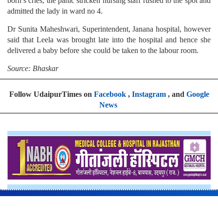
born’s cries, the panic stricken nursing staff rushed to the spot and
admitted the lady in ward no 4.
Dr Sunita Maheshwari, Superintendent, Janana hospital, however
said that Leela was brought late into the hospital and hence she
delivered a baby before she could be taken to the labour room.
Source: Bhaskar
Follow UdaipurTimes on
Facebook
,
Instagram
, and
Google
News