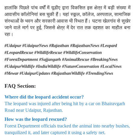
हालांकि पिछले पांच वर्षों में यूडीए द्वारा विकसित इस क्षेत्र में बड़ी संख्या में
आवासीय कॉलोनियां बस चुकी हैं। यहां स्कूल, कॉलेज, अस्पताल, सामाजिक
संस्थाओं के भवन और सरकारी आवास भी स्थित हैं। घटना खेलगांव से सुखेर
जाने वाले मार्ग पर हुई, जिससे क्षेत्र में देर रात तक दहशत का माहौल बना
रहा।
#Udaipur #UdaipurNews #Rajasthan #RajasthanNews #Leopard
#LeopardRescue #WildlifeRescue #WildlifeConservation
#ForestDepartment #Sajjangarh #AnimalRescue #BreakingNews
#UdaipurWildlife #IndiaWildlife #NatureConservation #LocalNews
#Mewar #UdaipurUpdates #RajasthanWildlife #TrendingNews
FAQ Section:
Where did the leopard accident occur?
The leopard was injured after being hit by a car on Bhairavgarh
Road near Udaipur, Rajasthan.
How was the leopard rescued?
Forest Department officials tracked the animal into nearby bushes,
tranquilized it, and later captured it using a safety net.