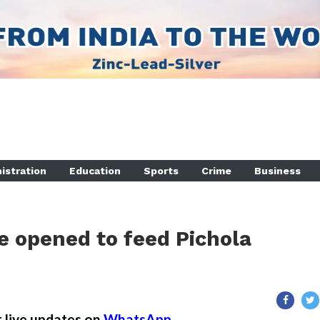
istration
Education
Sports
Crime
Business
e opened to feed Pichola
r live updates on
WhatsApp