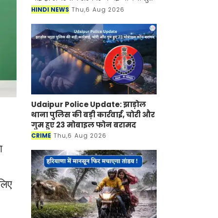
की है जिसके तहत अब महिलाओं को घर बैठे
HINDI NEWS
Thu,6 Aug 2026
रोजगार मिलने वाला है। जानकारी के
अनुसार सरकार द्वारा चला
Udaipur Police Update: झाड़ोल
थाना पुलिस की बड़ी कार्रवाई, चोरी और
गुम हुए 23 मोबाइल फोन बरामद
CRIME
Thu,6 Aug 2026
ा
लिए