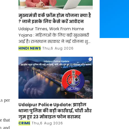
मुख्यमंत्री वर्क फ्रॉम होम योजना क्या है
? जाने इसके लिए कैसे करें आवेदन
Udaipur Times, Work From Home
Yojana : महिलाओं के लिए बड़ी खुशखबरी
आई है। राजस्थान सरकार ने नई योजना शुरू
की है जिसके तहत अब महिलाओं को घर बैठे
HINDI NEWS
Thu,6 Aug 2026
रोजगार मिलने वाला है। जानकारी के
अनुसार सरकार द्वारा चला
As per
Udaipur Police Update: झाड़ोल
थाना पुलिस की बड़ी कार्रवाई, चोरी और
गुम हुए 23 मोबाइल फोन बरामद
e that
CRIME
Thu,6 Aug 2026
in and