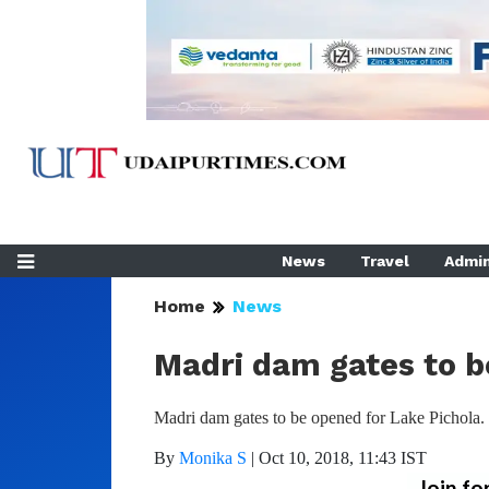
News
Travel
Admin
Home
News
Madri dam gates to b
Madri dam gates to be opened for Lake Pichola.
By
Monika S
|
Oct 10, 2018, 11:43 IST
Join fo