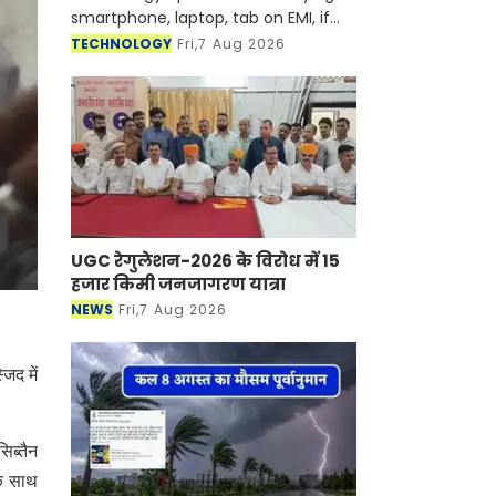
smartphone, laptop, tab on EMI, if
someone misses their EMI in any
TECHNOLOGY
Fri,7 Aug 2026
month, it is seen that the
concerned finance company or
bank is l
UGC रेगुलेशन-2026 के विरोध में 15
हजार किमी जनजागरण यात्रा
NEWS
Fri,7 Aug 2026
िद में
िब्तैन
के साथ