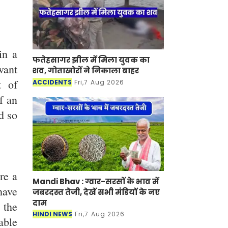
in a
फतेहसागर झील में मिला युवक का
vant
शव, गोताखोरों ने निकाला बाहर
t of
ACCIDENTS
Fri,7 Aug 2026
f an
d so
re a
Mandi Bhav : ग्वार-सरसों के भाव में
have
जबरदस्त तेजी, देखें सभी मंडियों के नए
दाम
 the
HINDI NEWS
Fri,7 Aug 2026
able