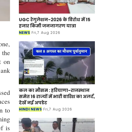
UGC रेगुलेशन-2026 के विरोध में 15
हजार किमी जनजागरण यात्रा
NEWS
Fri,7 Aug 2026
one,
 the
t on
Bank
कल का मौसम : हरियाणा-राजस्थान
ssed
समेत 16 राज्यों में भारी बारिश का अलर्ट,
aces
देखें नई अपडेट
n to
HINDI NEWS
Fri,7 Aug 2026
ming
f is