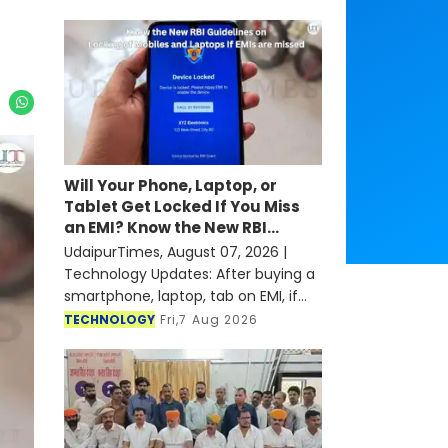
Will Your Phone, Laptop, or
Tablet Get Locked If You Miss
an EMI? Know the New RBI
Guidelines
UdaipurTimes, August 07, 2026 |
Technology Updates: After buying a
smartphone, laptop, tab on EMI, if
someone misses their EMI in any
TECHNOLOGY
Fri,7 Aug 2026
month, it is seen that the
concerned finance company or
bank is l