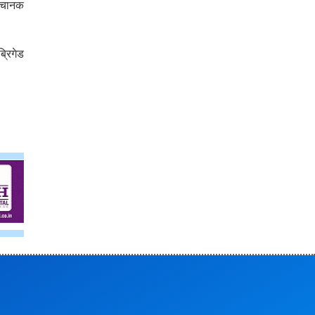
 अचानक
्रिगेड