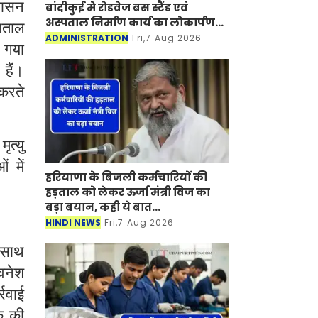
शासन
बांदीकुई मे रोडवेज बस स्टैंड एवं
अस्पताल निर्माण कार्य का लोकार्पण-
पताल
शिलान्यास किया
ADMINISTRATION
Fri,7 Aug 2026
ा गया
हैं।
 करते
ृत्यु
ं में
हरियाणा के बिजली कर्मचारियों की
हड़ताल को लेकर ऊर्जा मंत्री विज का
बड़ा बयान, कही ये बात...
HINDI NEWS
Fri,7 Aug 2026
े साथ
वनेश
रवाई
क की