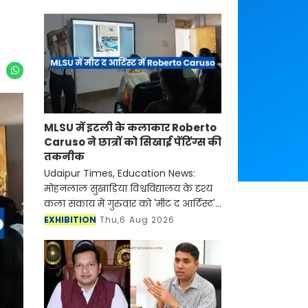
MLSU में इटली के कलाकार Roberto
Caruso ने छात्रों को सिखाई पेंटिंग्स की
तकनीक
Udaipur Times, Education News:
मोहनलाल सुखाड़िया विश्वविद्यालय के दृश्य
कला संकाय में गुरुवार को 'मीट द आर्टिस्ट'
कार्यक्रम का आयोजन किया गया। कार्यक्रम
EXHIBITION
Thu,6 Aug 2026
में इटली के प्रसिद्ध कलाकार रॉबर्ट कारूसो
(Rob