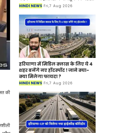
दिखाई दे रहा है। मौसम विभाग ने बताया की
HINDI NEWS
Fri,7 Aug 2026
प्रदेश में तेज बारिश का दौर जारी है। जिसके
चलते प्
हरियाणा में मिडिल क्लास के लिए ये 4
शहर बनेंगे नए हॉटस्पॉट ! जाने क्या-
क्या मिलेगा फायदा ?
HINDI NEWS
Fri,7 Aug 2026
जित की
 नशीली