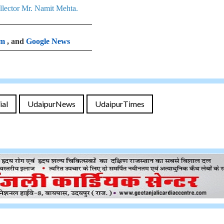
llector Mr. Namit Mehta.
am
, and
Google News
ial
UdaipurNews
UdaipurTimes