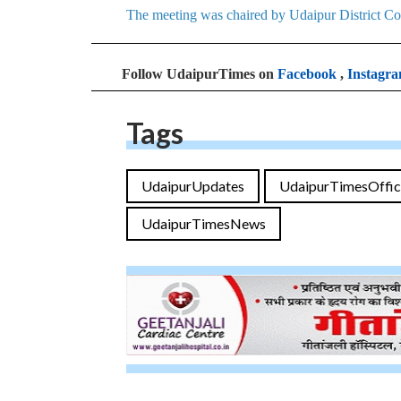
The meeting was chaired by Udaipur District Co
Follow UdaipurTimes on
Facebook
,
Instagr
Tags
UdaipurUpdates
UdaipurTimesOffic
UdaipurTimesNews