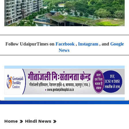
Follow UdaipurTimes on
Facebook
,
Instagram
, and
Google
News
Home
Hindi News