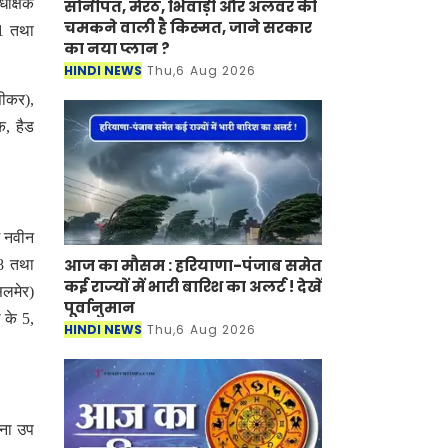
धीक्षक
सोनीपत, मेरठ, भिवाड़ी और अलवर की
चमकने वाली है किस्मत, जाने सरकार
-1 तथा
का नया प्लान ?
HINDI NEWS
Thu,6 Aug 2026
सीकर),
क, हैड
ं नवीन
आज का मौसम : हरियाणा-पंजाब समेत
38 तथा
कई राज्यों में भारी बारिश का अलर्ट ! देखें
सलमेर)
पूर्वानुमान
 के 5,
HINDI NEWS
Thu,6 Aug 2026
ाना उप