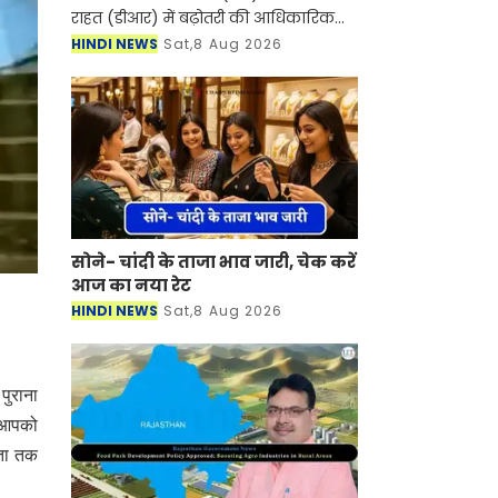
राहत (डीआर) में बढ़ोतरी की आधिकारिक
अधिसूचना जारी कर 1 अक्टूबर से दोनों को
HINDI NEWS
Sat,8 Aug 2026
बढ़ाकर 38% कर दिया है। यह बढ़ोतरी
मुख्यमंत्री सु
सोने- चांदी के ताजा भाव जारी, चेक करें
आज का नया रेट
HINDI NEWS
Sat,8 Aug 2026
ुराना
 आपको
मता तक